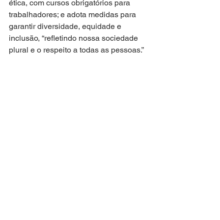
ética, com cursos obrigatórios para 
trabalhadores; e adota medidas para 
garantir diversidade, equidade e 
inclusão, “refletindo nossa sociedade 
plural e o respeito a todas as pessoas.”
Revisitando o passado
Já na Itaipu Binacional, criada durante 
a ditadura para construir e operar a 
usina homônima no Paraná, há indícios 
de condições de trabalho extenuantes 
e perigosas, controle e vigilância nas 
moradias de trabalhadores e impacto 
ambiental e social, afetando em 
particular a população indígena Avá-
Guarani.
Num pedido de 
desculpas oficial aos 
Avá-Guarani
, o Estado e a Itaipu 