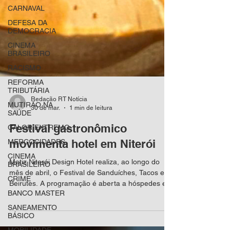
CARNAVAL
DEFESA DA
DEMOCRACIA
CINEMA
BRASILEIRO
RACISMO
REFORMA
TRIBUTÁRIA
MUTIRÃO NA
SAÚDE
Redação RT Notícia
CALOR EXTREMO
30 de mar.
1 min de leitura
MERCOCIDADES
Festival gastronômico
CINEMA
BRASILEIRO
movimenta hotel em Niterói
CRIME
Matiz Niterói Design Hotel realiza, ao longo do
BANCO MASTER
mês de abril, o Festival de Sanduíches, Tacos e
SANEAMENTO
Beirutes. A programação é aberta a hóspedes e
BÁSICO
visitantes. O evento apresenta um cardápio com