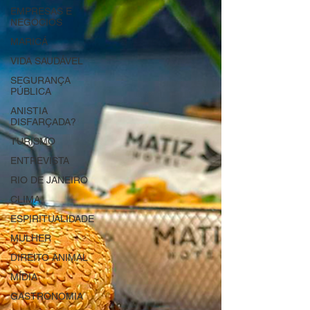
EMPRESAS E
NEGÓCIOS
MARICÁ
VIDA SAUDÁVEL
SEGURANÇA
PÚBLICA
ANISTIA
DISFARÇADA?
TURISMO
ENTREVISTA
RIO DE JANEIRO
CLIMA
ESPIRITUALIDADE
MULHER
DIREITO ANIMAL
MÍDIA
GASTRONOMIA