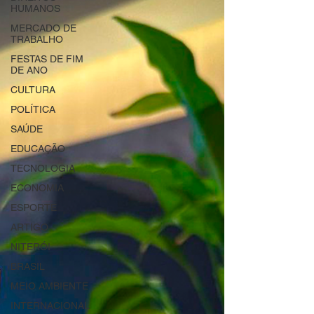
HUMANOS
MERCADO DE
TRABALHO
FESTAS DE FIM
DE ANO
CULTURA
POLÍTICA
SAÚDE
EDUCAÇÃO
TECNOLOGIA
ECONOMIA
ESPORTE
ARTIGO
NITERÓI
BRASIL
MEIO AMBIENTE
INTERNACIONAL