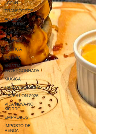
LAZER
TRANSPORTE
AGENDA
CULTURAL
COP30
CINEMA
JUSTIÇA
CINEMA
ANISTIA
ENVERGONHADA
MÚSICA
TRAMA GOLPISTA
RÉVEILLON 2026
VIDA NOVA NO
MORRO
EMPREGOS
IMPOSTO DE
RENDA