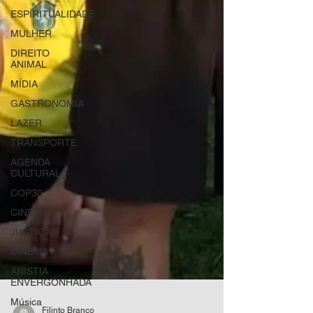
ESPIRITUALIDADE
MULHER
DIREITO
ANIMAL
MÍDIA
GASTRONOMIA
LAZER
TRANSPORTE
AGENDA
CULTURAL
COP30
CINEMA
JUSTIÇA
CINEMA
ANISTIA
ENVERGONHADA
Música