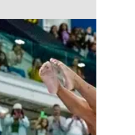
rádio nos jogos do Brasil na
Copa
Casa de samba transmite Brasil x Japão com
equipe de jornalistas e interação com o público A
tecnologia evolui, os meios de transmissão se
transformam, mas o rádio segue encontrando
novas formas de se reinventar. Das tradicionais
ondas do radinho de pilha aos aplicativos e
plataformas digitais, permanece a capacidade de
aproximar pessoas e transmitir emoções em
tempo real. Poucas experiências traduzem isso
tão bem quanto a narração esportiva. Com essa
proposta, o bar Coisas d