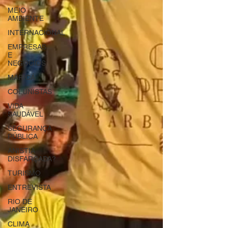
MEIO
AMBIENTE
INTERNACIONAL
EMPRESAS
E
NEGÓCIOS
MARICÁ
COLUNISTAS
VIDA
SAUDÁVEL
SEGURANÇA
PÚBLICA
ANISTIA
DISFARÇADA?
TURISMO
ENTREVISTA
RIO DE
JANEIRO
CLIMA