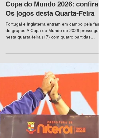
Redação RTN
17 de jun.
1 min de leitura
Copa do Mundo 2026: confira
Os jogos desta Quarta-Feira
Portugal e Inglaterra entram em campo pela fase
de grupos A Copa do Mundo de 2026 prossegue
nesta quarta-feira (17) com quatro partidas
válidas pelos grupos K e L. Entre os destaques da
rodada estão as estreias de Portugal e Inglaterra,
seleções que buscam iniciar a competição com