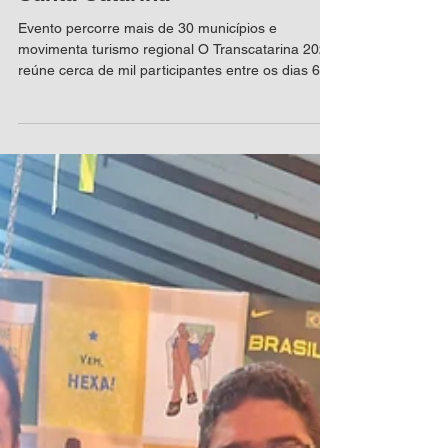
Niteroiense participa do
Transcatarina 2026, que reúne
cerca de mil pessoas em
Santa Catarina
Evento percorre mais de 30 municípios e
movimenta turismo regional O Transcatarina 2026
reúne cerca de mil participantes entre os dias 6 e
11 de julho e percorrerá aproximadamente 600
quilômetros por Santa Catarina. A 18ª edição do
evento terá representantes de diversas regiões do
país, incluindo um participante de Niterói. A
largada será realizada em Fraiburgo, com
concentração no Hotel Renar, e a chegada
ocorrerá em Jaraguá do Sul, na Arena Jaraguá. O
roteiro inclui ainda a