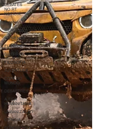
DEBATES
NO RT
NOTÍCIA
Futebol
MEMÓRIA
IMPRENSA
FUTEBOL
GUERRAS
FILOSOFIA
JUVENTUDE
COPA DO
MUNDO
DESASTRES
AJUDA
HUMANITÁRIA
URBANIZAÇÃO
CIÊNCIA
CONGRESSO