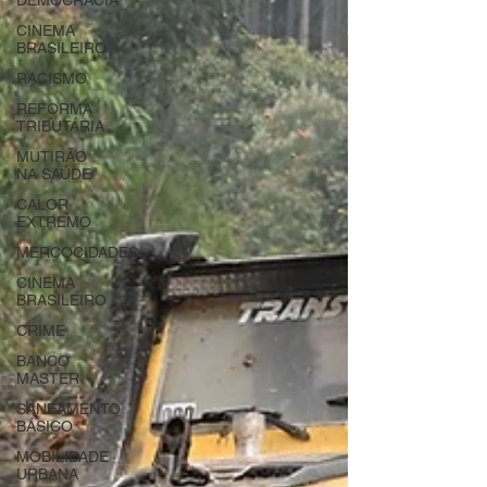
DEMOCRACIA
CINEMA
BRASILEIRO
RACISMO
REFORMA
TRIBUTÁRIA
MUTIRÃO
NA SAÚDE
CALOR
EXTREMO
MERCOCIDADES
CINEMA
BRASILEIRO
CRIME
BANCO
MASTER
SANEAMENTO
BÁSICO
MOBILIDADE
URBANA