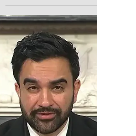
Redação RT Notícia
15 de jun.
3 min de leitura
Arena Niterói é inaugurada e
recebe apresentação da
Seleção Brasileira de
Ginástica Rítmica
Novo espaço terá competições esportivas, shows
e eventos culturais A Prefeitura de Niterói
inaugurou nesta segunda-feira (15) a Arena
Niterói, a primeira arena indoor do Estado do Rio
de Janeiro localizada fora da capital. O
equipamento foi projetado para receber
competições esportivas nacionais e
internacionais, além de shows e eventos culturais.
A cerimônia reuniu cerca de 2 mil alunos da rede
municipal de ensino e contou com apresentações
da Seleção Brasileira de Ginástica