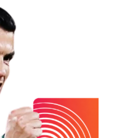
O retorno de Rebeca Andrade às competições foi
em grande estilo. A campeã olímpica na ginástica
artística ficou longe dos campeonatos por quase
dois anos, mas retornou neste domingo (21) e
trouxe logo o ouro no salto durante o campeonato
Pan-Americano de ginástica artística, no Rio de
Janeiro. A performance de Rebeca foi o ponto alto
de um dia que teve mais seis medalhas do Brasil.
Rebeca Andrade conquistou o ouro no salto –
algo inédito para o Brasil em um Pan – com uma
médi