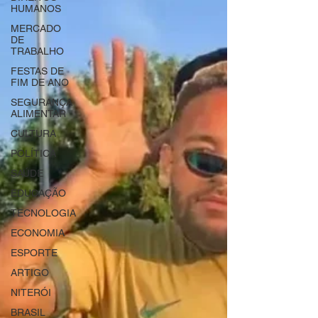
HUMANOS
MERCADO
DE
TRABALHO
FESTAS DE
FIM DE ANO
SEGURANÇA
ALIMENTAR
CULTURA
POLÍTICA
SAÚDE
EDUCAÇÃO
TECNOLOGIA
ECONOMIA
ESPORTE
ARTIGO
NITERÓI
BRASIL