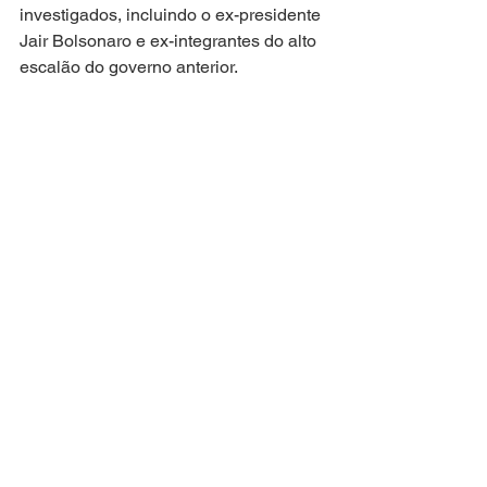
investigados, incluindo o ex-presidente 
Jair Bolsonaro e ex-integrantes do alto 
escalão do governo anterior.
Repercussão e próximos 
passos
A aprovação do projeto gerou 
manifestações contrárias em diversas 
cidades do país no último domingo 
(14). Especialistas apontam que as 
mudanças podem alcançar 
condenados por outros tipos de crime, 
além dos casos relacionados aos atos 
golpistas.
Com a aprovação no Senado, o PL da 
dosimetria aguarda agora decisão do 