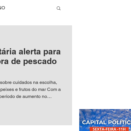
NO
TECNOLOGIA
tária alerta para
E
pra de pescado
DA SAUDÁVEL
sobre cuidados na escolha,
 peixes e frutos do mar Com a
período de aumento no
RIO DE JANEIRO
o mar, a Vigilância Sanitária
ões para a compra segura de
 riscos à saúde e garantir
s estejam em condições