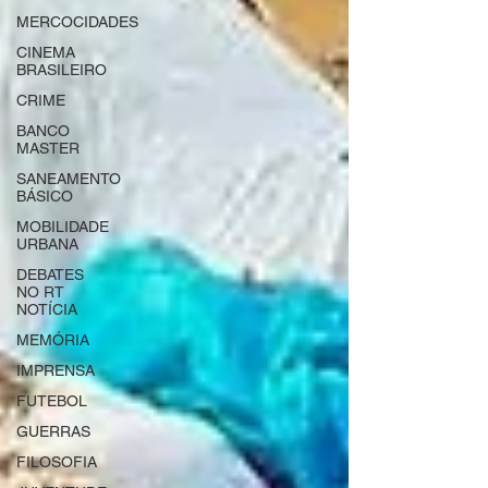
MERCOCIDADES
CINEMA
BRASILEIRO
CRIME
BANCO
MASTER
SANEAMENTO
BÁSICO
MOBILIDADE
URBANA
DEBATES
NO RT
NOTÍCIA
MEMÓRIA
IMPRENSA
FUTEBOL
GUERRAS
FILOSOFIA