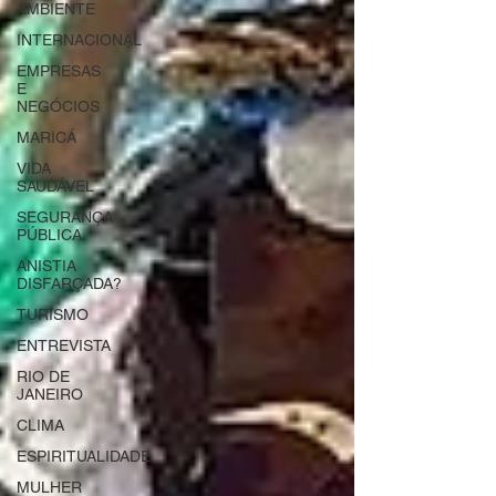
AMBIENTE
INTERNACIONAL
EMPRESAS
E
NEGÓCIOS
MARICÁ
VIDA
SAUDÁVEL
SEGURANÇA
PÚBLICA
ANISTIA
DISFARÇADA?
TURISMO
ENTREVISTA
RIO DE
JANEIRO
CLIMA
ESPIRITUALIDADE
MULHER