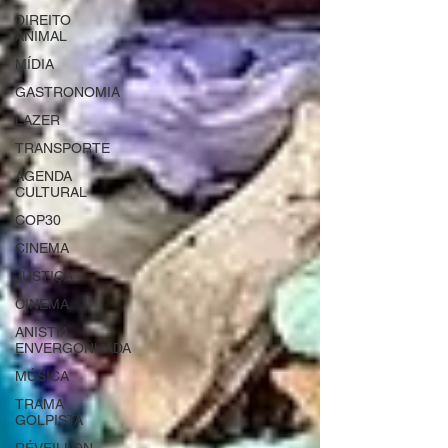
DIREITO
ANIMAL
MÍDIA
GASTRONOMIA
LAZER
TRANSPORTE
AGENDA
CULTURAL
COP30
CINEMA
JUSTIÇA
CINEMA
ANISTIA
ENVERGONHADA
MÚSICA
TRAMA
GOLPISTA