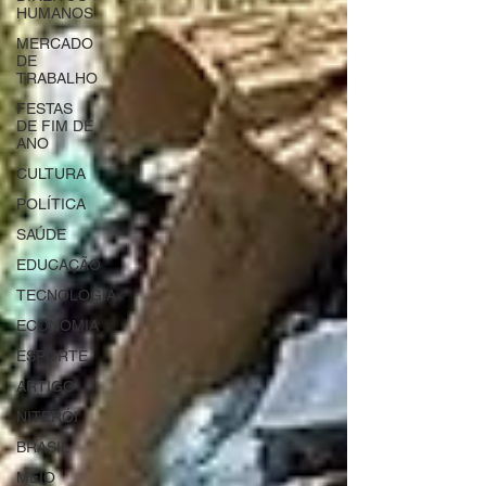
HUMANOS
MERCADO
DE
TRABALHO
FESTAS
DE FIM DE
ANO
CULTURA
POLÍTICA
SAÚDE
EDUCAÇÃO
TECNOLOGIA
ECONOMIA
ESPORTE
ARTIGO
NITERÓI
BRASIL
MEIO