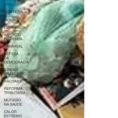
RÉVEILLON
2026
VIDA NOVA
NO
MORRO
EMPREGOS
IMPOSTO
DE RENDA
CARNAVAL
DEFESA
DA
DEMOCRACIA
CINEMA
BRASILEIRO
RACISMO
REFORMA
TRIBUTÁRIA
MUTIRÃO
NA SAÚDE
CALOR
EXTREMO