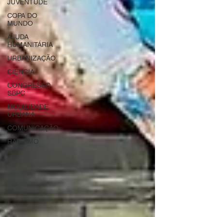
JUVENTUDE
COPA DO
MUNDO
AJUDA
HUMANITÁRIA
URBANIZAÇÃO
CIÊNCIA
CONGRESSO
SBPC
MOBILIDADE
URBANA
COMUNICAÇÃO
RACISMO