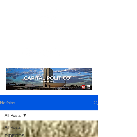
Mídia independente - Jornalismo de análise e
interpretação dos fatos mais importantes da atualidade.
Notícias
All Posts
All Posts
DIREITOS