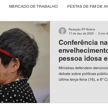
MERCADO DE TRABALHO
FESTAS DE FIM DE A
CULTURA
POLÍTICA
SAÚDE
EDUCAÇÃO
Redação RT Notícia
17 de dez. de 2025
3 min d
Conferência na
ARTIGO
NITERÓI
BRASIL
MEIO AMBIENT
envelhecimento
pessoa idosa e
SAS E NEGÓCIOS
MARICÁ
COLUNISTAS
VI
Ministras defendem denúnci
debate sobre políticas públic
última terça-feira (16), a 6ª
ANISTIA DISFARÇADA?
TURISMO
ENTREVISTA
Direitos da Pessoa Idosa (C
próxima sexta-feira (19). O 
Internacional de Convenções
representantes do poder públ
E
MULHER
DIREITO ANIMAL
MÍDIA