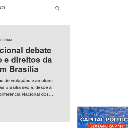
NO
TECNOLOGIA
e leitura
cional debate
E
 e direitos da
m Brasília
DA SAUDÁVEL
as de violações e ampliam
as Brasília sedia, desde a
 Conferência Nacional dos
RIO DE JANEIRO
ONADIPI), que segue até a
encontro ocorre no Centro
 do Brasil (CICB) e reúne
ico e da sociedade civil para