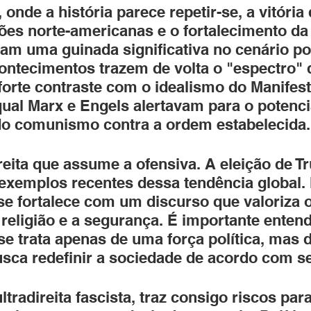
onde a história parece repetir-se, a vitória
ões norte-americanas e o fortalecimento da 
am uma guinada significativa no cenário pol
contecimentos trazem de volta o "espectro" 
 forte contraste com o idealismo do Manifest
ual Marx e Engels alertavam para o potenci
do comunismo contra a ordem estabelecida.
ireita que assume a ofensiva. A eleição de T
xemplos recentes dessa tendência global. N
se fortalece com um discurso que valoriza o
religião e a segurança. É importante entend
 se trata apenas de uma força política, mas 
usca redefinir a sociedade de acordo com s
tradireita fascista, traz consigo riscos par