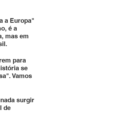
a a Europa" 
o, é a 
pa, mas em 
il.
arem para 
istória se 
rsa". Vamos 
nada surgir 
l de 