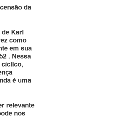
scensão da 
 de Karl 
 vez como 
nte em sua 
52 . Nessa 
cíclico, 
ença 
unda é uma 
r relevante 
pode nos 