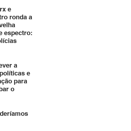
rx e 
ro ronda a 
velha 
 espectro: 
lícias 
ever a 
olíticas e 
ação para 
bar o 
oderíamos 