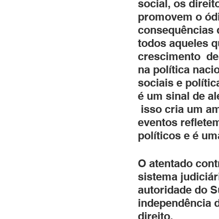
social, os direi
promovem o ódio
consequências 
todos aqueles qu
crescimento  des
na política nac
sociais e políti
é um sinal de al
 isso cria um am
eventos reflete
políticos e é u
O atentado contr
sistema judiciár
autoridade do 
independência d
direito.