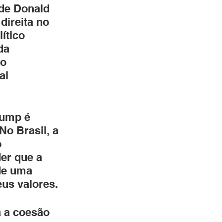
 de Donald 
direita no 
ítico 
da 
o 
al 
rump é 
o Brasil, a 
 
er que a 
de uma 
eus valores.
a a coesão 