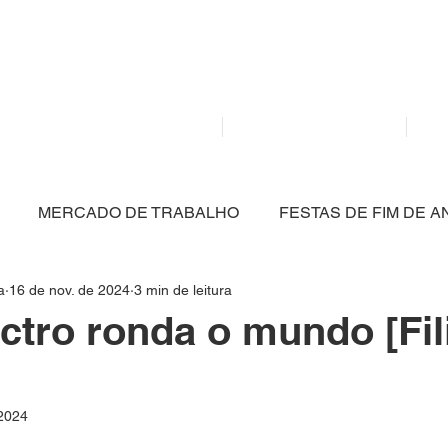
Mídia independente - Jornalismo de análise e inter
atualidade.
Home
Notícias
MERCADO DE TRABALHO
FESTAS DE FIM DE A
a
16 de nov. de 2024
3 min de leitura
CULTURA
POLÍTICA
SAÚDE
EDUCAÇÃO
tro ronda o mundo [Fil
ARTIGO
NITERÓI
BRASIL
MEIO AMBIENT
 2024