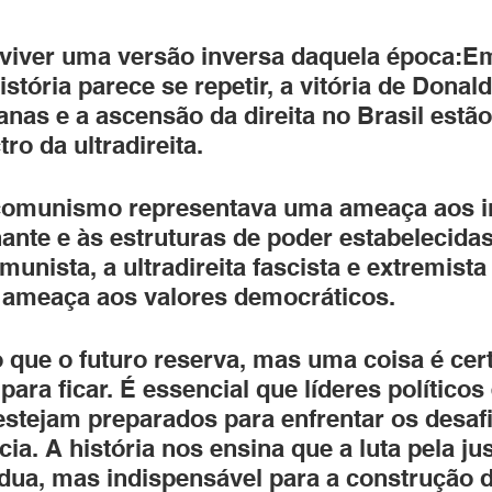
 viver uma versão inversa daquela época:E
tória parece se repetir, a vitória de Donal
anas e a ascensão da direita no Brasil estão
ro da ultradireita.
omunismo representava uma ameaça aos in
ante e às estruturas de poder estabelecida
unista, a ultradireita fascista e extremista
 ameaça aos valores democráticos.
 o que o futuro reserva, mas uma coisa é cert
 para ficar. É essencial que líderes políticos 
estejam preparados para enfrentar os desafi
ia. A história nos ensina que a luta pela jus
rdua, mas indispensável para a construção 