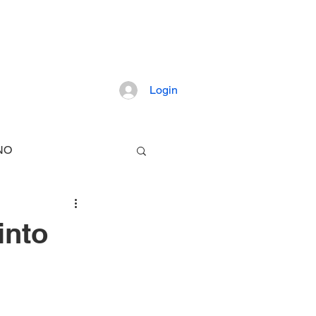
pretação dos fatos mais importantes da
Login
Artigos
NO
TECNOLOGIA
into
E