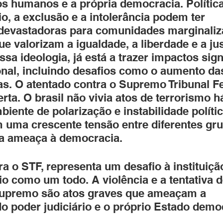
tos humanos e a própria democracia. Polític
, a exclusão e a intolerância podem ter 
devastadoras para comunidades marginaliza
e valorizam a igualdade, a liberdade e a jus
sa ideologia, já está a trazer impactos signi
ional, incluindo desafios como o aumento da
cas. O atentado contra o Supremo Tribunal F
erta. O brasil não vivia atos de terrorismo h
biente de polarização e instabilidade políti
m uma crescente tensão entre diferentes gr
ma ameaça à democracia.
a o STF, representa um desafio à instituiçã
io como um todo. A violência e a tentativa d
Supremo são atos graves que ameaçam a 
o poder judiciário e o próprio Estado democ