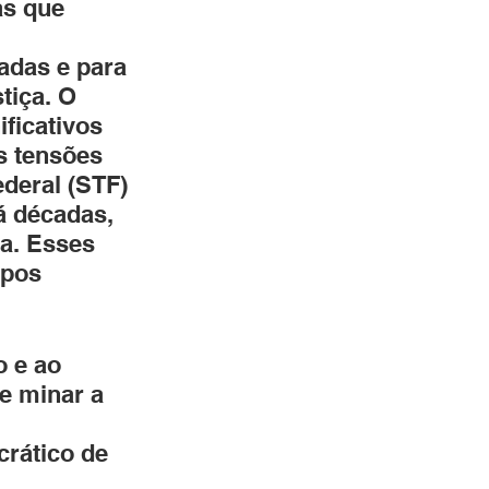
as que 
das e para 
tiça. O 
ficativos 
s tensões 
ederal (STF) 
á décadas, 
ca. Esses 
upos 
o e ao 
e minar a 
rático de 