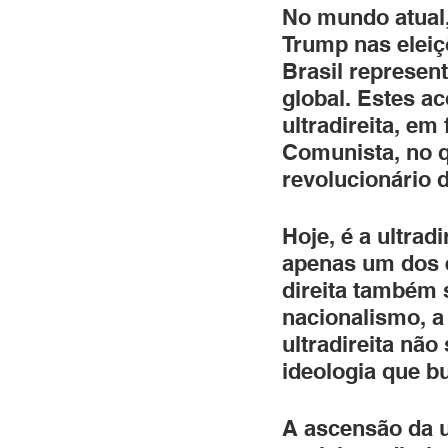
No mundo atual, 
Trump nas eleiç
Brasil represent
global. Estes a
ultradireita, em
Comunista, no q
revolucionário 
Hoje, é a ultrad
apenas um dos e
direita também 
nacionalismo, a 
ultradireita não
ideologia que b
A ascensão da ul