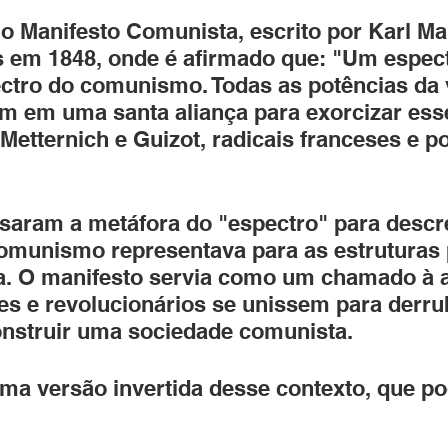
 o Manifesto Comunista, escrito por Karl Ma
s em 1848, onde é afirmado que: "Um espect
ctro do comunismo. Todas as potências da 
m em uma santa aliança para exorcizar esse
 Metternich e Guizot, radicais franceses e po
saram a metáfora do "espectro" para descr
munismo representava para as estruturas p
a. O manifesto servia como um chamado à 
es e revolucionários se unissem para derru
onstruir uma sociedade comunista.
ma versão invertida desse contexto, que p