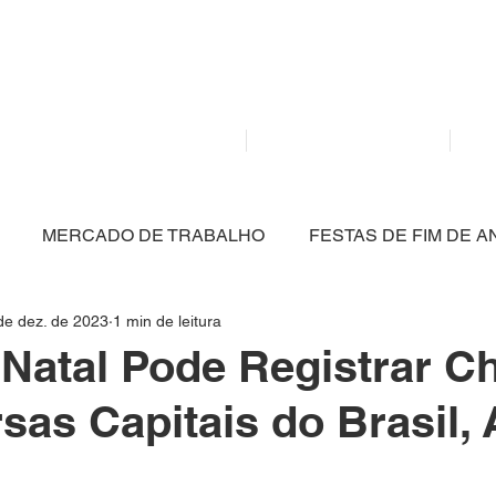
Mídia independente - Jornalismo de análise e inter
atualidade.
Home
Notícias
MERCADO DE TRABALHO
FESTAS DE FIM DE A
de dez. de 2023
1 min de leitura
CULTURA
POLÍTICA
SAÚDE
EDUCAÇÃO
 Natal Pode Registrar C
sas Capitais do Brasil, 
ARTIGO
NITERÓI
BRASIL
MEIO AMBIENT