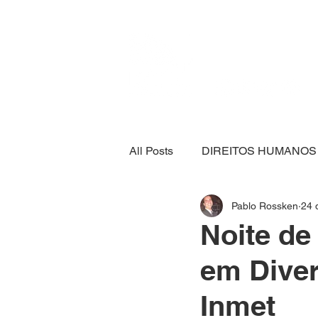
All Posts
DIREITOS HUMANOS
Pablo Rossken
24 
SEGURANÇA ALIMENTAR
Noite de
em Diver
ECONOMIA
ESPORTE
Inmet