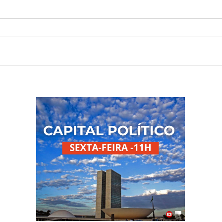
Clin completa 37 anos e
Lula
reforça trajetória de Niterói
milh
na limpeza urbana e
de f
reciclagem
ench