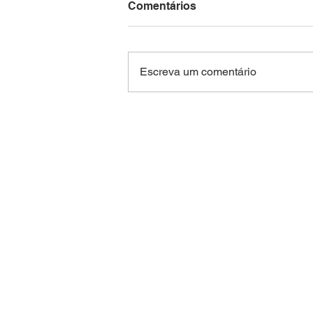
Comentários
Escreva um comentário
Área queimada no Brasil
fica 31% abaixo da média
histórica em 2025