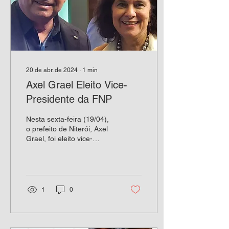
20 de abr. de 2024
∙
1
min
Axel Grael Eleito Vice-
Presidente da FNP
Nesta sexta-feira (19/04),
o prefeito de Niterói, Axel
Grael, foi eleito vice-
presidente da Frente
Nacional de Prefeitas e
Prefeitos...
1
0