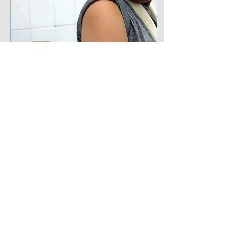
18 de abr. de 2024
∙
1
min
Ministério da Saúde
amplia vacinação contra
dengue
O Ministério da Saúde, em
uma medida para evitar
perdas de estoques de
vacinas próximas ao
vencimento, decidiu
ampliar o público-alvo da...