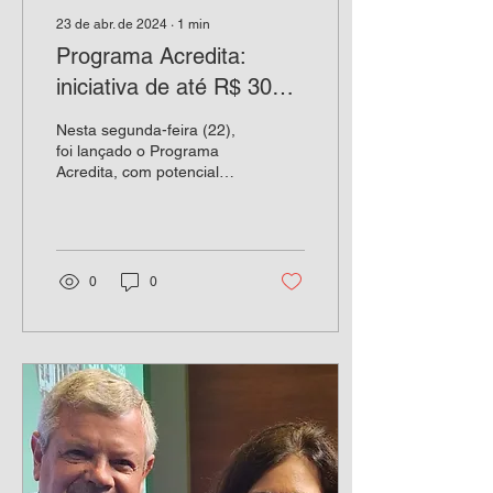
23 de abr. de 2024
∙
1
min
Programa Acredita:
iniciativa de até R$ 30
bilhões em crédito
Nesta segunda-feira (22),
foi lançado o Programa
Acredita, com potencial
para liberar até R$ 30
bilhões em crédito, visando
impulsionar...
0
0