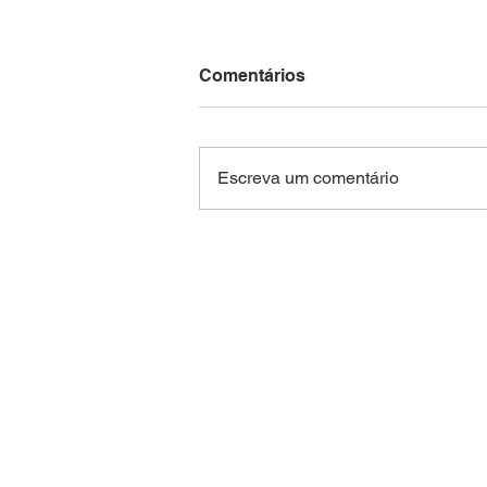
Comentários
Escreva um comentário
Brasil enfrenta o Haiti em
dia de jogos da Copa do
Mundo 2026