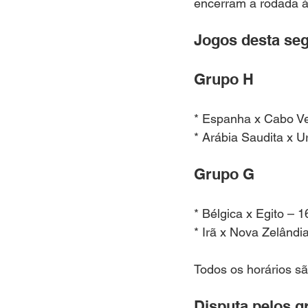
encerram a rodada à
Jogos desta seg
Grupo H
* Espanha x Cabo V
* Arábia Saudita x U
Grupo G
* Bélgica x Egito – 1
* Irã x Nova Zelândi
Todos os horários sã
Disputa pelos g