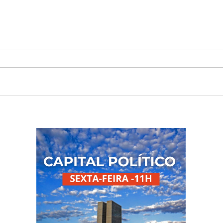
Copa 2026 abre segunda
Copa
rodada da fase de grupos
conf
nesta quinta-feira
Quar