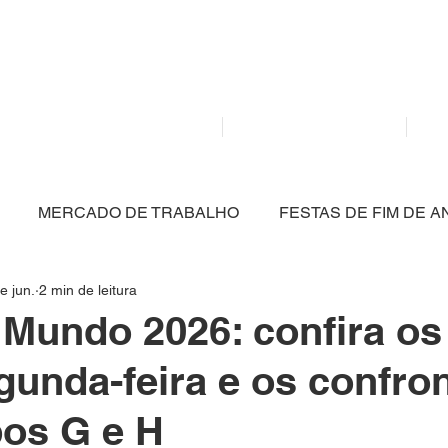
Mídia independente - Jornalismo de análise e inter
atualidade.
Home
Notícias
MERCADO DE TRABALHO
FESTAS DE FIM DE A
e jun.
2 min de leitura
CULTURA
POLÍTICA
SAÚDE
EDUCAÇÃO
Mundo 2026: confira os
gunda-feira e os confro
ARTIGO
NITERÓI
BRASIL
MEIO AMBIENT
os G e H