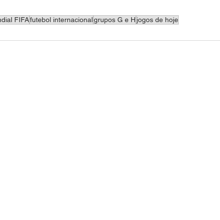
dial FIFA
futebol internacional
grupos G e H
jogos de hoje