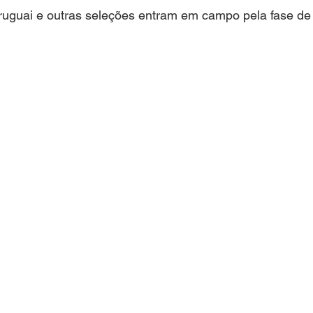
SAS E NEGÓCIOS
MARICÁ
COLUNISTAS
VI
ruguai e outras seleções entram em campo pela fase de
ANISTIA DISFARÇADA?
TURISMO
ENTREVISTA
E
MULHER
DIREITO ANIMAL
MÍDIA