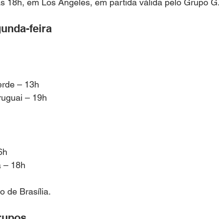
s 18h, em Los Angeles, em partida válida pelo Grupo G
unda-feira
erde – 13h
ruguai – 19h
6h
a – 18h
o de Brasília.
rupos