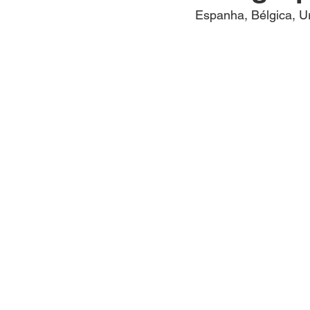
INTERNACIONAL
EMPRE
Espanha, Bélgica, U
SEGURANÇA PÚBLICA
CLIMA
ESPIRITUALIDAD