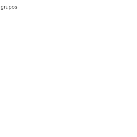
DA SAUDÁVEL
 grupos
RIO DE JANEIRO