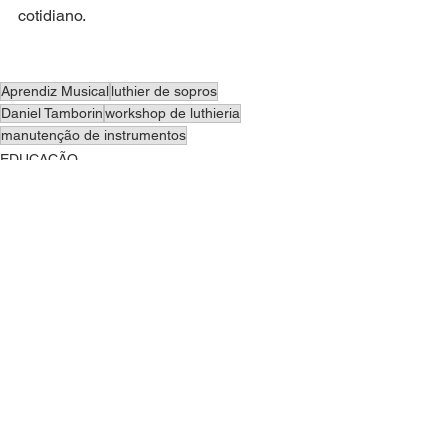
cotidiano.
Aprendiz Musical
luthier de sopros
Daniel Tamborin
workshop de luthieria
manutenção de instrumentos
EDUCAÇÃO
CULTURA
Ver tudo
Posts recentes