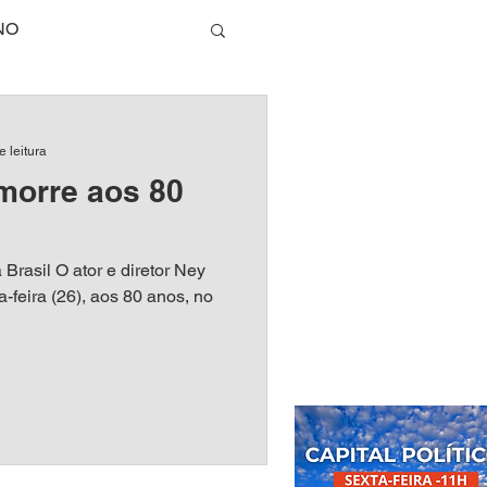
NO
TECNOLOGIA
e leitura
morre aos 80
E
Brasil O ator e diretor Ney
DA SAUDÁVEL
-feira (26), aos 80 anos, no
RIO DE JANEIRO