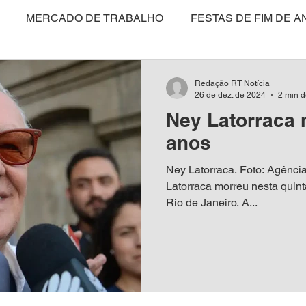
MERCADO DE TRABALHO
FESTAS DE FIM DE A
CULTURA
POLÍTICA
SAÚDE
EDUCAÇÃO
Redação RT Notícia
26 de dez. de 2024
2 min d
Ney Latorraca 
ARTIGO
NITERÓI
BRASIL
MEIO AMBIENT
anos
Ney Latorraca. Foto: Agência 
SAS E NEGÓCIOS
MARICÁ
COLUNISTAS
VI
Latorraca morreu nesta quinta
Rio de Janeiro. A...
ANISTIA DISFARÇADA?
TURISMO
ENTREVISTA
E
MULHER
DIREITO ANIMAL
MÍDIA