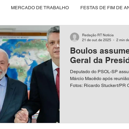
MERCADO DE TRABALHO
FESTAS DE FIM DE A
CULTURA
POLÍTICA
SAÚDE
EDUCAÇÃO
Redação RT Notícia
21 de out. de 2025
2 min de
Boulos assume 
ARTIGO
NITERÓI
BRASIL
MEIO AMBIENT
Geral da Presi
Deputado do PSOL-SP assum
SAS E NEGÓCIOS
MARICÁ
COLUNISTAS
VI
Márcio Macêdo após reunião
Fotos: Ricardo Stuckert/PR 
Boulos (PSOL-SP) foi nomea
Secretaria-Geral da Presidê
ANISTIA DISFARÇADA?
TURISMO
ENTREVISTA
substituição a Márcio Macêdo
segunda-feira (20) pelo Palá
com o presidente Luiz Ináci
E
MULHER
DIREITO ANIMAL
MÍDIA
será publicada na próxima ed