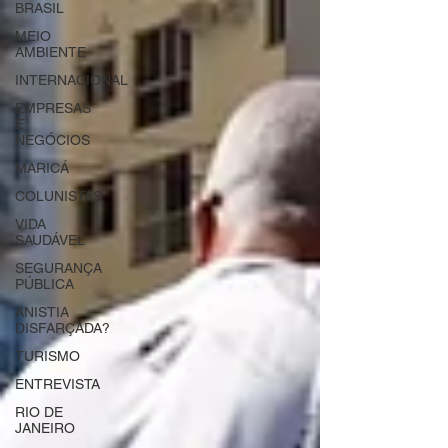
BRASIL
MEIO
AMBIENTE
INTERNACIONAL
EMPRESAS
E
NEGÓCIOS
MARICÁ
COLUNISTAS
VIDA
SAUDÁVEL
SEGURANÇA
PÚBLICA
ANISTIA
DISFARÇADA?
TURISMO
ENTREVISTA
RIO DE
JANEIRO