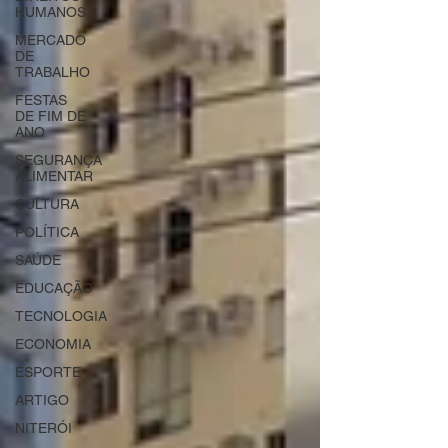
HUMANOS
MERCADO
DE
TRABALHO
FESTAS
DE FIM DE
ANO
SEGURANÇA
ALIMENTAR
CULTURA
POLÍTICA
SAÚDE
EDUCAÇÃO
TECNOLOGIA
ECONOMIA
ESPORTE
ARTIGO
NITERÓI