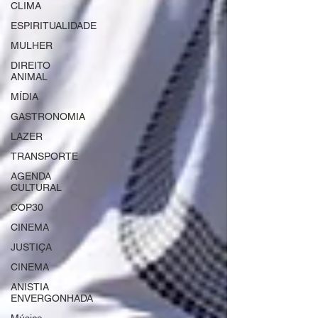
CLIMA
ESPIRITUALIDADE
MULHER
DIREITO
ANIMAL
MÍDIA
GASTRONOMIA
LAZER
TRANSPORTE
AGENDA
CULTURAL
COP30
CINEMA
JUSTIÇA
CINEMA
ANISTIA
ENVERGONHADA