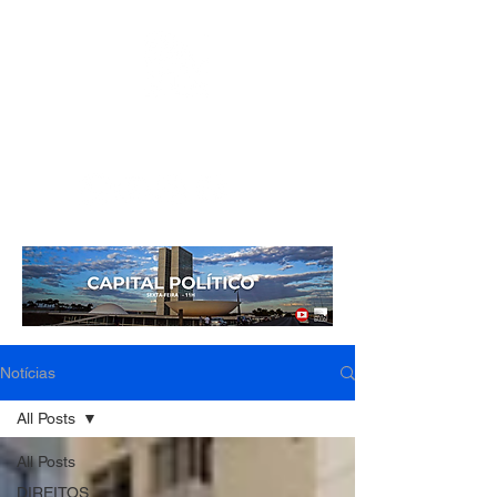
Mídia independente - Jornalismo de análise e
interpretação dos fatos mais importantes da atualidade.
Notícias
All Posts
All Posts
DIREITOS