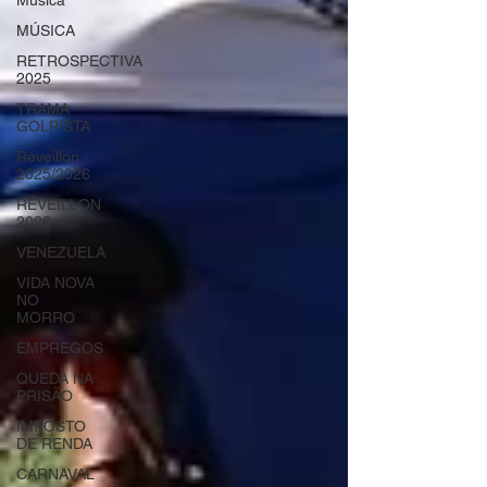
Música
MÚSICA
RETROSPECTIVA
2025
TRAMA
GOLPISTA
Réveillon
2025/2026
RÉVEILLON
2026
VENEZUELA
VIDA NOVA
NO
MORRO
EMPREGOS
QUEDA NA
PRISÃO
IMPOSTO
DE RENDA
CARNAVAL