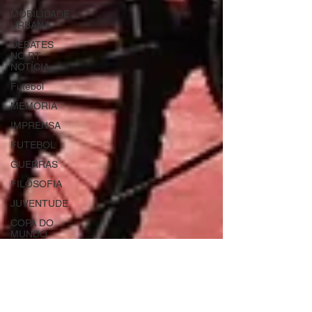
MOBILIDADE
URBANA
DEBATES
NO RT
NOTÍCIA
Futebol
MEMÓRIA
IMPRENSA
FUTEBOL
GUERRAS
FILOSOFIA
JUVENTUDE
COPA DO
MUNDO
DESASTRES
AJUDA
HUMANITÁRIA
URBANIZAÇÃO