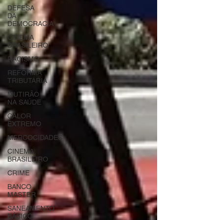
DEFESA
DA
DEMOCRACIA
CINEMA
BRASILEIRO
RACISMO
REFORMA
TRIBUTÁRIA
MUTIRÃO
NA SAÚDE
CALOR
EXTREMO
MERCOCIDADES
CINEMA
BRASILEIRO
CRIME
BANCO
MASTER
SANEAMENTO
BÁSICO