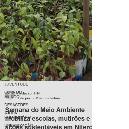
MOBILIDADE
URBANA
DEBATES
NO RT
NOTÍCIA
Futebol
MEMÓRIA
IMPRENSA
FUTEBOL
GUERRAS
FILOSOFIA
JUVENTUDE
COPA DO
MUNDO
DESASTRES
AJUDA
HUMANITÁRIA
Redação RTN
URBANIZAÇÃO
1 de jun.
2 min de leitura