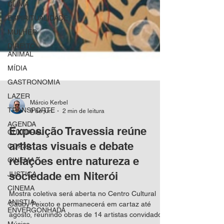
CLIMA
ESPIRITUALIDADE
MULHER
DIREITO
ANIMAL
MÍDIA
GASTRONOMIA
LAZER
TRANSPORTE
AGENDA
Márcio Kerbel
CULTURAL
9 de jun.
2 min de leitura
COP30
Exposição Travessia reúne
CINEMA
artistas visuais e debate
JUSTIÇA
relações entre natureza e
CINEMA
sociedade em Niterói
ANISTIA
ENVERGONHADA
Mostra coletiva será aberta no Centro Cultural