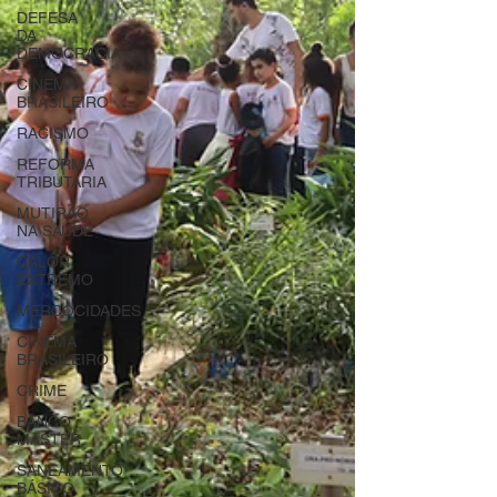
DEFESA
DA
DEMOCRACIA
CINEMA
BRASILEIRO
RACISMO
REFORMA
TRIBUTÁRIA
MUTIRÃO
NA SAÚDE
CALOR
EXTREMO
MERCOCIDADES
CINEMA
BRASILEIRO
CRIME
BANCO
MASTER
SANEAMENTO
BÁSICO