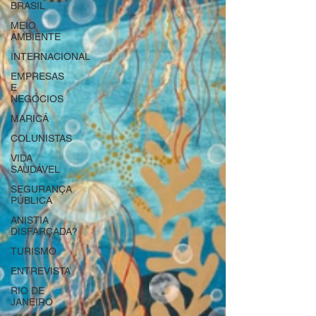
BRASIL
MEIO
AMBIENTE
INTERNACIONAL
EMPRESAS
E
NEGÓCIOS
MARICÁ
COLUNISTAS
VIDA
SAUDÁVEL
SEGURANÇA
PÚBLICA
ANISTIA
DISFARÇADA?
TURISMO
ENTREVISTA
RIO DE
JANEIRO