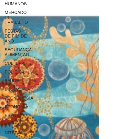
HUMANOS
MERCADO
DE
TRABALHO
FESTAS
DE FIM DE
ANO
SEGURANÇA
ALIMENTAR
CULTURA
POLÍTICA
SAÚDE
EDUCAÇÃO
TECNOLOGIA
ECONOMIA
ESPORTE
ARTIGO
NITERÓI