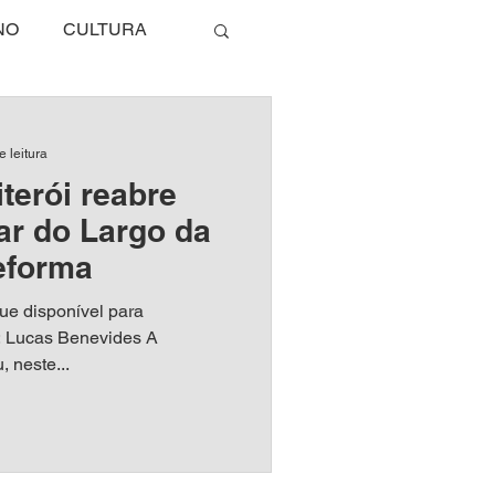
NO
CULTURA
TE
ARTIGO
e leitura
iterói reabre
EGÓCIOS
MARICÁ
ar do Largo da
eforma
O
ENTREVISTA
gue disponível para
: Lucas Benevides A
, neste...
L
MÍDIA