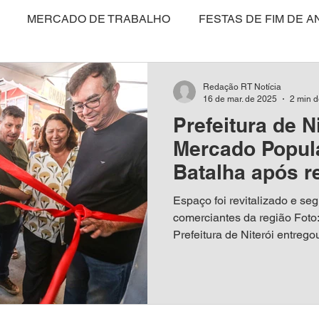
MERCADO DE TRABALHO
FESTAS DE FIM DE A
DUCAÇÃO
TECNOLOGIA
ECONOMIA
ESPOR
Redação RT Notícia
16 de mar. de 2025
2 min d
Prefeitura de N
IO AMBIENTE
INTERNACIONAL
EMPRESAS E N
Mercado Popul
Batalha após r
ANÇA PÚBLICA
ANISTIA DISFARÇADA?
TURISM
Espaço foi revitalizado e se
comerciantes da região Foto
Prefeitura de Niterói entregou
ESPIRITUALIDADE
MULHER
DIREITO ANIMA