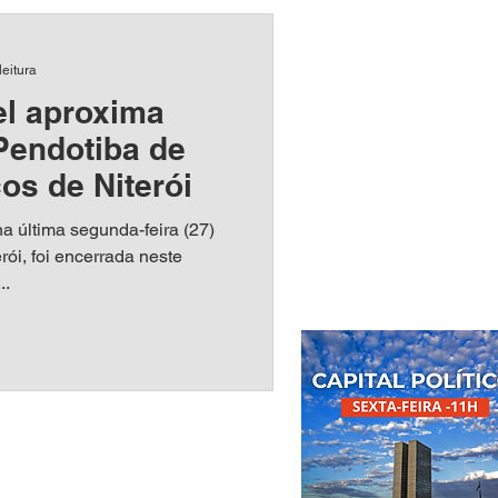
leitura
el aproxima
Pendotiba de
os de Niterói
na última segunda-feira (27)
rói, foi encerrada neste
..