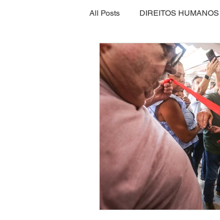
All Posts
DIREITOS HUMANOS
POLÍTICA
SAÚDE
E
NITERÓI
BRASIL
ME
VIDA SAUDÁVEL
SEGUR
RIO DE JANEIRO
CLIMA
GASTRONOMIA
LAZER