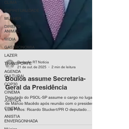
CLIMA
ESPIRITUALIDADE
MULHER
DIREITO
ANIMAL
MÍDIA
GASTRONOMIA
LAZER
TRANSPORTE
AGENDA
CULTURAL
Redação RT Notícia
COP30
21 de out. de 2025
2 min de leitura
CINEMA
Boulos assume Secretaria-
JUSTIÇA
Geral da Presidência
CINEMA
ANISTIA
Deputado do PSOL-SP assume o cargo no lugar
ENVERGONHADA
de Márcio Macêdo após reunião com o presidente