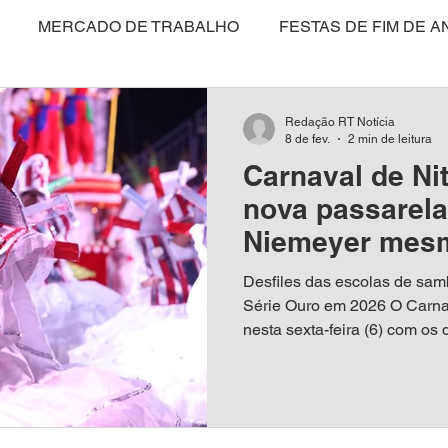
MERCADO DE TRABALHO
FESTAS DE FIM DE A
CULTURA
POLÍTICA
SAÚDE
EDUCAÇÃO
Redação RT Notícia
8 de fev.
2 min de leitura
Carnaval de Nit
ARTIGO
NITERÓI
BRASIL
MEIO AMBIENT
nova passarel
Niemeyer mes
SAS E NEGÓCIOS
MARICÁ
COLUNISTAS
VI
Desfiles das escolas de sam
Série Ouro em 2026 O Carnava
nesta sexta-feira (6) com os 
ANISTIA DISFARÇADA?
TURISMO
ENTREVISTA
samba da Série Ouro no Ca
apresentação marcou a estr
linha reta. Mesmo com chuv
oito agremiações que abriram
E
MULHER
DIREITO ANIMAL
MÍDIA