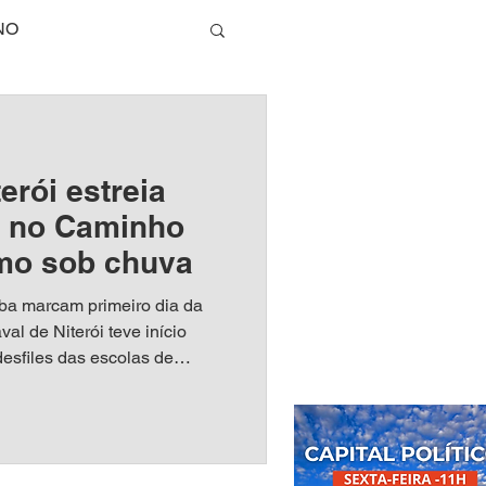
NO
TECNOLOGIA
erói estreia
E
a no Caminho
mo sob chuva
DA SAUDÁVEL
ba marcam primeiro dia da
l de Niterói teve início
desfiles das escolas de
RIO DE JANEIRO
minho Niemeyer. A
eia da nova passarela em
a, o público acompanhou as
 a programação oficial. A