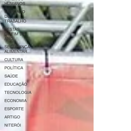
HUMANOS
MERCADO
DE
TRABALHO
FESTAS
DE FIM DE
ANO
SEGURANÇA
ALIMENTAR
CULTURA
POLÍTICA
SAÚDE
EDUCAÇÃO
TECNOLOGIA
ECONOMIA
ESPORTE
ARTIGO
NITERÓI