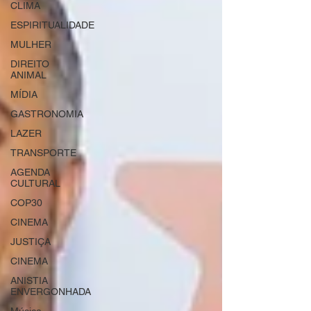
CLIMA
ESPIRITUALIDADE
MULHER
DIREITO
ANIMAL
MÍDIA
GASTRONOMIA
LAZER
TRANSPORTE
AGENDA
CULTURAL
COP30
CINEMA
JUSTIÇA
CINEMA
ANISTIA
ENVERGONHADA