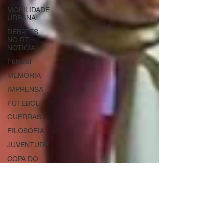
MOBILIDADE
URBANA
DEBATES
NO RT
NOTÍCIA
Futebol
MEMÓRIA
IMPRENSA
FUTEBOL
GUERRAS
FILOSOFIA
JUVENTUDE
COPA DO
MUNDO
DESASTRES
AJUDA
HUMANITÁRIA
URBANIZAÇÃO