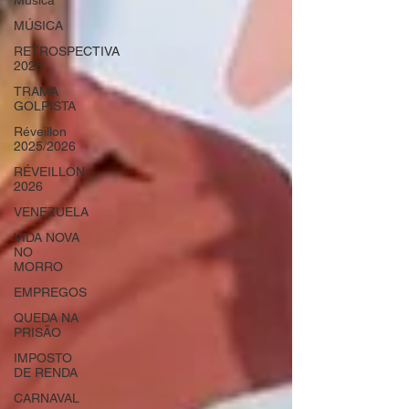
Música
MÚSICA
RETROSPECTIVA
2025
TRAMA
GOLPISTA
Réveillon
2025/2026
RÉVEILLON
2026
VENEZUELA
VIDA NOVA
NO
MORRO
EMPREGOS
QUEDA NA
PRISÃO
IMPOSTO
DE RENDA
CARNAVAL