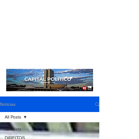
Mídia independente - Jornalismo de análise e
interpretação dos fatos mais importantes da atualidade.
Notícias
All Posts
All Posts
DIREITOS