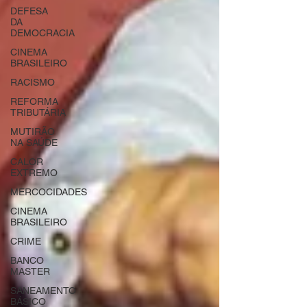
DEFESA
DA
DEMOCRACIA
CINEMA
BRASILEIRO
RACISMO
REFORMA
TRIBUTÁRIA
MUTIRÃO
NA SAÚDE
CALOR
EXTREMO
MERCOCIDADES
CINEMA
BRASILEIRO
CRIME
BANCO
MASTER
SANEAMENTO
BÁSICO