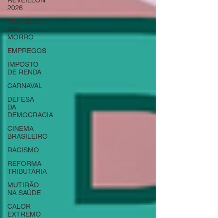
RÉVEILLON
2026
VIDA NOVA
NO
MORRO
EMPREGOS
IMPOSTO
DE RENDA
CARNAVAL
DEFESA
DA
DEMOCRACIA
CINEMA
BRASILEIRO
RACISMO
REFORMA
TRIBUTÁRIA
MUTIRÃO
NA SAÚDE
CALOR
EXTREMO