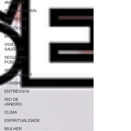
AMBIENTE
INTERNACIONAL
EMPRESAS
E
NEGÓCIOS
MARICÁ
VIDA
SAUDÁVEL
SEGURANÇA
PÚBLICA
ANISTIA
DISFARÇADA?
TURISMO
ENTREVISTA
RIO DE
JANEIRO
CLIMA
ESPIRITUALIDADE
MULHER