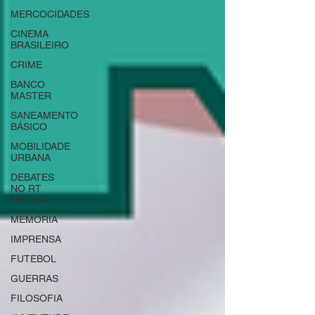
MERCOCIDADES
CINEMA
BRASILEIRO
CRIME
BANCO
MASTER
SANEAMENTO
BÁSICO
MOBILIDADE
URBANA
DEBATES
NO RT
NOTÍCIA
MEMÓRIA
IMPRENSA
FUTEBOL
GUERRAS
FILOSOFIA