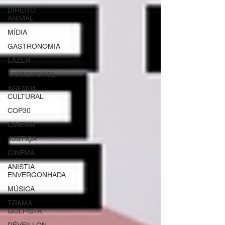
DIREITO
ANIMAL
MÍDIA
GASTRONOMIA
LAZER
TRANSPORTE
AGENDA
CULTURAL
COP30
CINEMA
JUSTIÇA
CINEMA
ANISTIA
ENVERGONHADA
MÚSICA
TRAMA
GOLPISTA