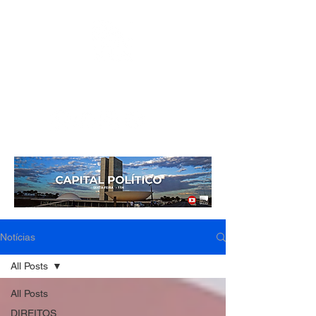
Mídia independente - Jornalismo de análise e
interpretação dos fatos mais importantes da atualidade.
Notícias
All Posts
All Posts
DIREITOS