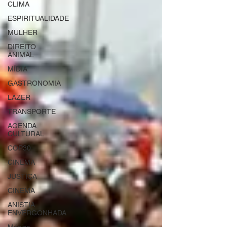
CLIMA
ESPIRITUALIDADE
MULHER
DIREITO
ANIMAL
MÍDIA
GASTRONOMIA
LAZER
TRANSPORTE
AGENDA
CULTURAL
COP30
CINEMA
JUSTIÇA
CINEMA
ANISTIA
ENVERGONHADA