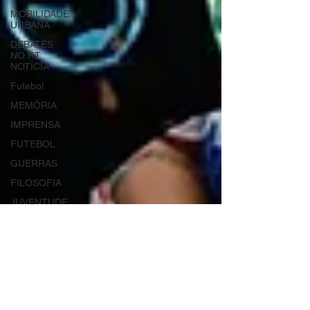
MOBILIDADE
URBANA
DEBATES
NO RT
NOTÍCIA
Futebol
MEMÓRIA
IMPRENSA
FUTEBOL
GUERRAS
FILOSOFIA
JUVENTUDE
COPA DO
MUNDO
DESASTRES
AJUDA
HUMANITÁRIA
URBANIZAÇÃO