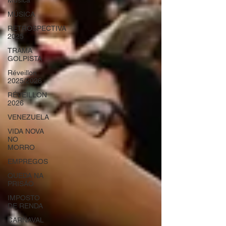
Música
MÚSICA
RETROSPECTIVA
2025
TRAMA
GOLPISTA
Réveillon
2025/2026
RÉVEILLON
2026
VENEZUELA
VIDA NOVA
NO
MORRO
EMPREGOS
QUEDA NA
PRISÃO
IMPOSTO
DE RENDA
CARNAVAL