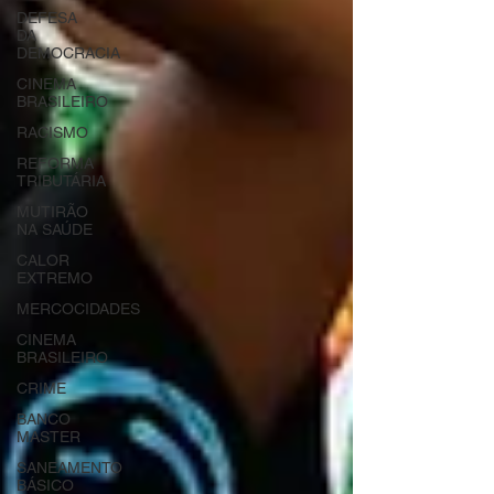
DEFESA
DA
DEMOCRACIA
CINEMA
BRASILEIRO
RACISMO
REFORMA
TRIBUTÁRIA
MUTIRÃO
NA SAÚDE
CALOR
EXTREMO
MERCOCIDADES
CINEMA
BRASILEIRO
CRIME
BANCO
MASTER
SANEAMENTO
BÁSICO