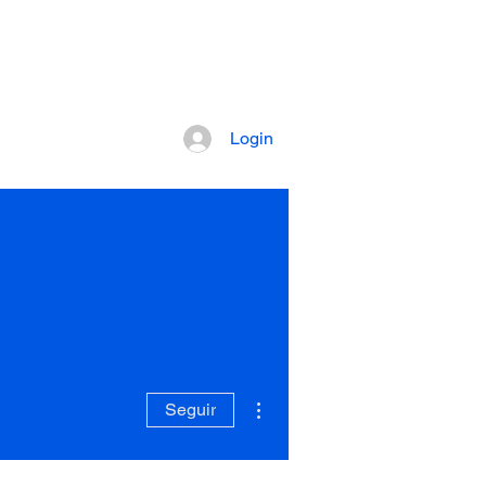
pretação dos fatos mais importantes da
Login
Artigos
Mais ações
Seguir