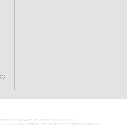
ONTEÚDOS DO RADAR TEMPO DE NOTÍCIA PODEM SER
QUE NÃO SEJAM ALTERADOS E QUE SE DÊEM OS DEVIDOS CRÉDITOS.