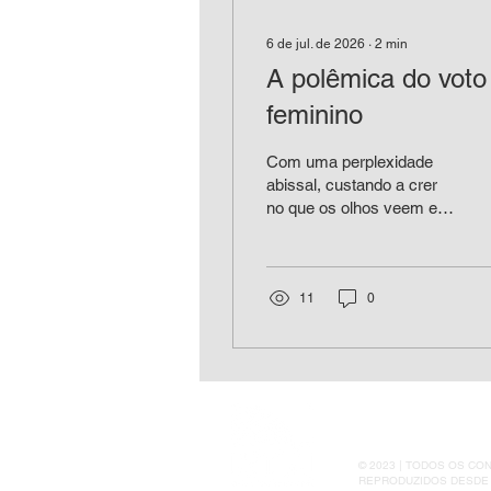
6 de jul. de 2026
∙
2
min
A polêmica do voto
feminino
Com uma perplexidade
abissal, custando a crer
no que os olhos veem e
os ouvidos ouvem, tenho
assistido a vídeos
criticando o voto feminino.
Isso mesmo: pondo em
11
0
xeque o direito de voto
das mulheres. Um certo
neto de ditador, cúmplice
do Zero Três, radicado
nos Estados Unidos,
estaria à frente dessa
campanha que nasce
© 2023 | TODOS OS C
REPRODUZIDOS DESDE 
entre trumpistas e certa