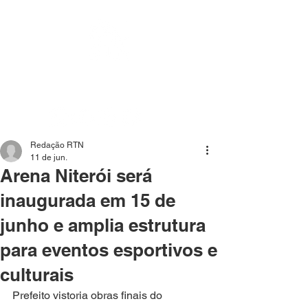
Mídia independente - Jornalismo de análise e
interpretação dos fatos mais importantes da atualidade.
Redação RTN
11 de jun.
Arena Niterói será
inaugurada em 15 de
junho e amplia estrutura
para eventos esportivos e
culturais
Prefeito vistoria obras finais do 