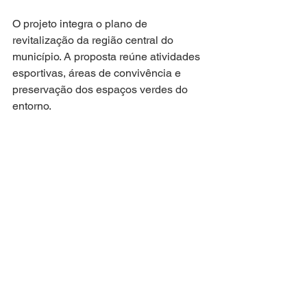
O projeto integra o plano de 
revitalização da região central do 
município. A proposta reúne atividades 
esportivas, áreas de convivência e 
preservação dos espaços verdes do 
entorno.
Segundo a Prefeitura, a expectativa é 
que o equipamento contribua para 
ampliar o fluxo de visitantes e receber 
eventos esportivos e culturais ao longo 
do ano.
Rodrigo Neves
Centro de Niterói
Arena Niterói
Concha Acústica
Esporte em Niterói
ESPORTE
NITERÓI