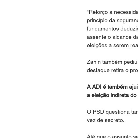
“Reforço a necessid
princípio da seguran
fundamentos deduzid
assente o alcance da
eleições a serem rea
Zanin também pediu 
destaque retira o pro
A ADI é também ajuiz
a eleição indireta d
O PSD questiona tam
vez de secreto.
Até que o assunto se