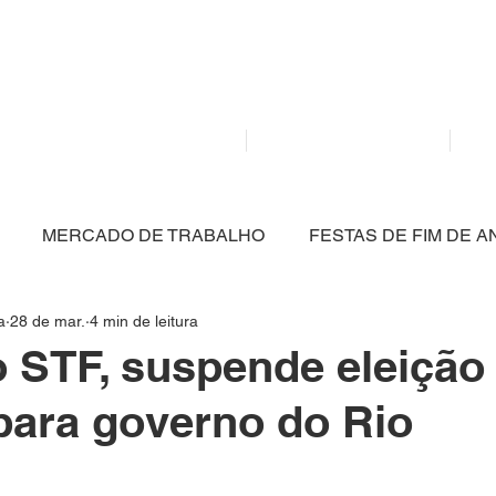
Mídia independente - Jornalismo de análise e inter
atualidade.
Home
Notícias
MERCADO DE TRABALHO
FESTAS DE FIM DE A
a
28 de mar.
4 min de leitura
CULTURA
POLÍTICA
SAÚDE
EDUCAÇÃO
o STF, suspende eleição
 para governo do Rio
ARTIGO
NITERÓI
BRASIL
MEIO AMBIENT