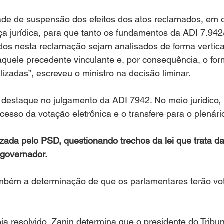
ade de suspensão dos efeitos dos atos reclamados, em 
ça jurídica, para que tanto os fundamentos da ADI 7.94
os nesta reclamação sejam analisados de forma vertica
quele precedente vinculante e, por consequência, o for
lizadas”, escreveu o ministro na decisão liminar.
destaque no julgamento da ADI 7942. No meio jurídico,
cesso da votação eletrônica e o transfere para o plenári
ada pelo PSD, questionando trechos da lei que trata da
o governador.
bém a determinação de que os parlamentares terão vo
ja resolvido, Zanin determina que o presidente do Tribun