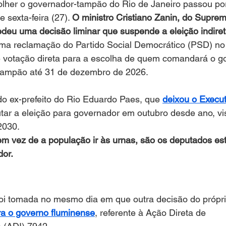
lher o governador-tampão do Rio de Janeiro passou po
e sexta-feira (27). 
O ministro Cristiano Zanin, do Suprem
deu uma decisão liminar que suspende a eleição indiret
ma reclamação do Partido Social Democrático (PSD) no
e votação direta para a escolha de quem comandará o g
tampão até 31 de dezembro de 2026.
o ex-prefeito do Rio Eduardo Paes, que 
deixou o Execut
utar a eleição para governador em outubro desde ano, vi
2030.
 em vez de a população ir às urnas, são os deputados es
or.
foi tomada no mesmo dia em que outra decisão do própri
ara o governo fluminense
, referente à Ação Direta de 