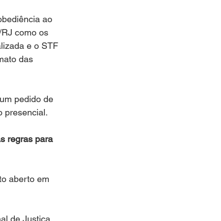
obediência ao 
2/RJ como os 
lizada e o STF 
mato das 
 um pedido de 
o presencial.
s regras para 
to aberto em 
al de Justiça 