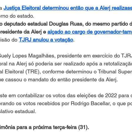
a 
Justiça Eleitoral determinou então que a Alerj realizas
erno do estado.
, o deputado estadual Douglas Ruas, do mesmo partido d
residente da Alerj e 
alçado ao cargo de governador-ta
isão do 
TJRJ anulou a votação
. 
ely Lopes Magalhães, presidente em exercício do TJRJ
ral na Alerj só poderia ser realizado após a retotalizaçã
l Eleitoral (TRE), conforme determinou o Tribunal Superi
ue cassou o mandato do então presidente da Alerj.
iste em contabilizar os votos das eleições de 2022 para
rando os votos recebidos por Rodrigo Bacellar, o que p
ativo estadual. 
ônia para a próxima terça-feira (31).