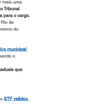
r mais uma 
o Tribunal 
a para o cargo.
 Rio de 
overno do 
ivo municipal 
sando o 
taduais que 
o 
STF validou 