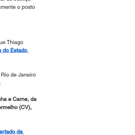
amente o posto 
ue Thiago 
s do Estado 
Rio de Janeiro 
.
ha e Carne, da 
ermelho (CV), 
bertado da 