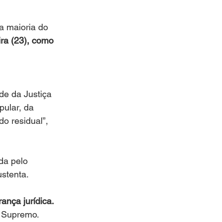
a maioria do 
ira (23), como 
de da Justiça 
pular, da 
o residual”, 
da pelo 
ustenta.
ança jurídica.
o Supremo.