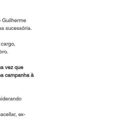
o Guilherme 
ha sucessória.
cargo, 
ro. 
ma vez que 
 na campanha à 
siderando 
cellar, ex-