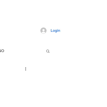
pretação dos fatos mais importantes da
Login
Artigos
NO
TECNOLOGIA
E