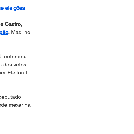
se eleições 
e Castro, 
mpão
.
 Mas, no 
, entendeu 
o dos votos 
or Eleitoral 
 deputado 
ode mexer na 