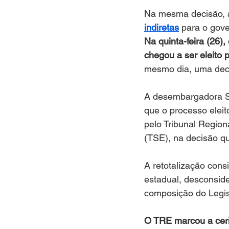
Na mesma decisão, 
indiretas
 para o gov
Na quinta-feira (26)
chegou a ser eleito p
mesmo dia, uma dec
A desembargadora Su
que o processo eleito
pelo Tribunal Regiona
(TSE), na decisão q
A retotalização cons
estadual, desconside
composição do Legisl
O TRE marcou a cerim