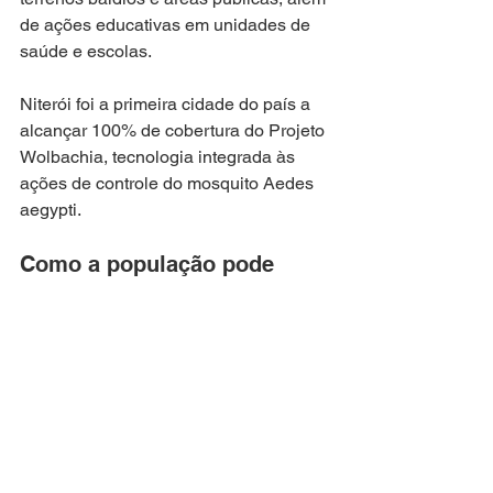
de ações educativas em unidades de 
saúde e escolas.
Niterói foi a primeira cidade do país a 
alcançar 100% de cobertura do Projeto 
Wolbachia, tecnologia integrada às 
ações de controle do mosquito Aedes 
aegypti.
Como a população pode 
colaborar
Entre as medidas recomendadas estão:
eliminar água parada em 
recipientes
manter caixas d’água bem 
fechadas
cuidar de quintais e áreas comuns