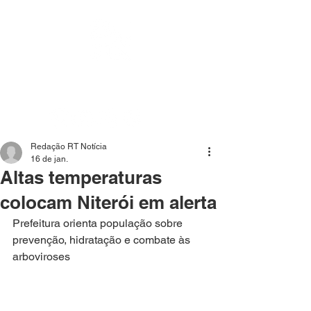
Mídia independente - Jornalismo de análise e
interpretação dos fatos mais importantes da atualidade.
Redação RT Notícia
16 de jan.
Altas temperaturas
colocam Niterói em alerta
Prefeitura orienta população sobre 
prevenção, hidratação e combate às 
arboviroses