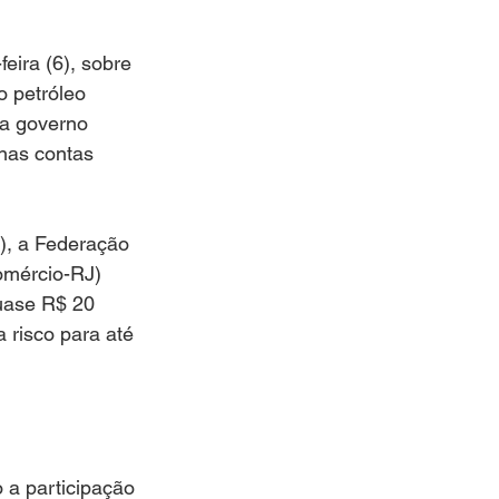
eira (6), sobre 
o petróleo 
za governo 
 nas contas 
), a Federação 
omércio-RJ) 
uase R$ 20 
 risco para até 
o a participação 