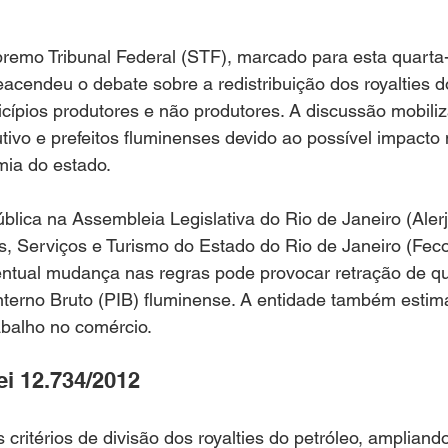
emo Tribunal Federal (STF), marcado para esta quarta-f
eacendeu o debate sobre a redistribuição dos royalties d
cípios produtores e não produtores. A discussão mobili
utivo e prefeitos fluminenses devido ao possível impacto
mia do estado.
blica na Assembleia Legislativa do Rio de Janeiro (Alerj
, Serviços e Turismo do Estado do Rio de Janeiro (Fec
ntual mudança nas regras pode provocar retração de q
nterno Bruto (PIB) fluminense. A entidade também estima
abalho no comércio.
ei 12.734/2012
s critérios de divisão dos royalties do petróleo, ampliand