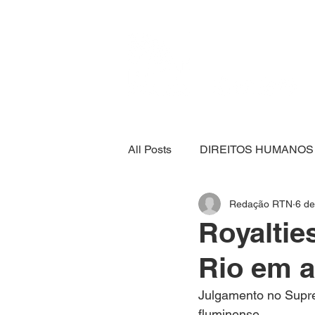
All Posts
DIREITOS HUMANOS
Redação RTN
6 de
SEGURANÇA ALIMENTAR
Royaltie
Rio em a
ECONOMIA
ESPORTE
Julgamento no Supre
fluminense