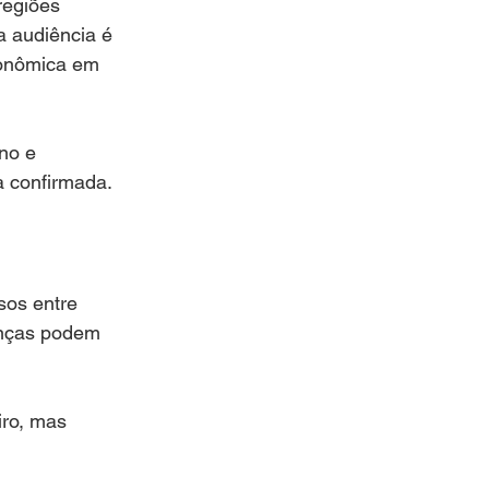
regiões 
a audiência é 
conômica em 
no e 
a confirmada.
sos entre 
anças podem 
ro, mas 