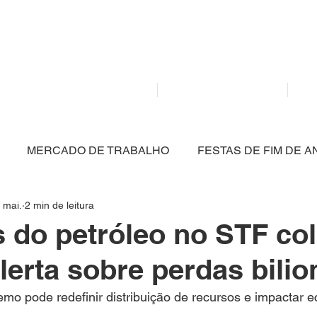
Mídia independente - Jornalismo de análise e inter
atualidade.
Home
Notícias
MERCADO DE TRABALHO
FESTAS DE FIM DE A
 mai.
2 min de leitura
CULTURA
POLÍTICA
SAÚDE
EDUCAÇÃO
s do petróleo no STF c
lerta sobre perdas bilio
ARTIGO
NITERÓI
BRASIL
MEIO AMBIENT
mo pode redefinir distribuição de recursos e impactar 