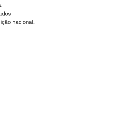
.
tados 
ição nacional.