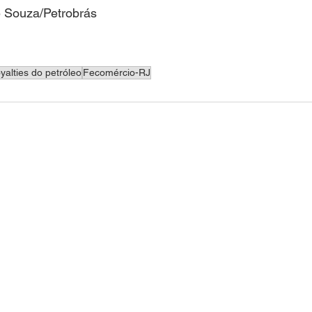
e Souza/Petrobrás
oyalties do petróleo
Fecomércio-RJ