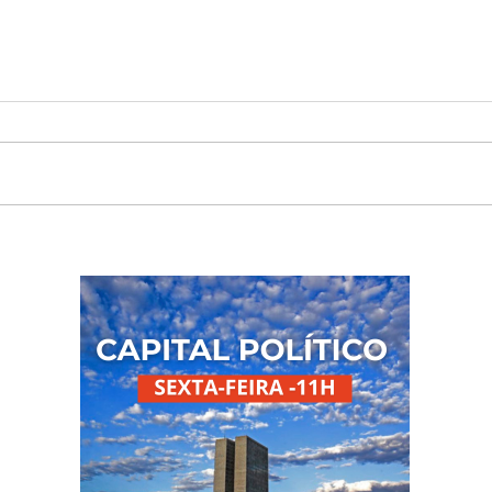
Niterói lança nova fase do
Nite
Pacto Contra a Violência
inte
após queda de 80,7% nos
cont
roubos