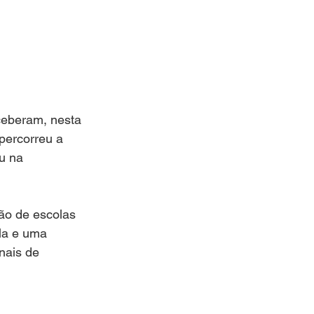
ceberam, nesta 
percorreu a 
u na 
ão de escolas 
la e uma 
nais de 