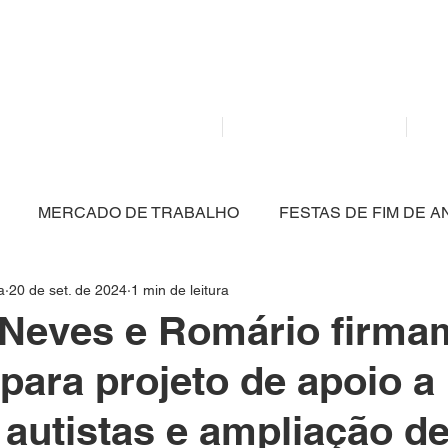
Mídia independente - Jornalismo de análise e inter
atualidade.
Home
Notícias
MERCADO DE TRABALHO
FESTAS DE FIM DE A
a
20 de set. de 2024
1 min de leitura
CULTURA
POLÍTICA
SAÚDE
EDUCAÇÃO
 Neves e Romário firma
 para projeto de apoio a
ARTIGO
NITERÓI
BRASIL
MEIO AMBIENT
 autistas e ampliação d