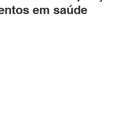
SAS E NEGÓCIOS
MARICÁ
COLUNISTAS
VI
mentos em saúde
ANISTIA DISFARÇADA?
TURISMO
ENTREVISTA
E
MULHER
DIREITO ANIMAL
MÍDIA