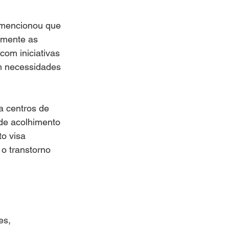
 mencionou que 
almente as 
om iniciativas 
m necessidades 
a centros de 
 de acolhimento 
o visa 
o transtorno 
es, 