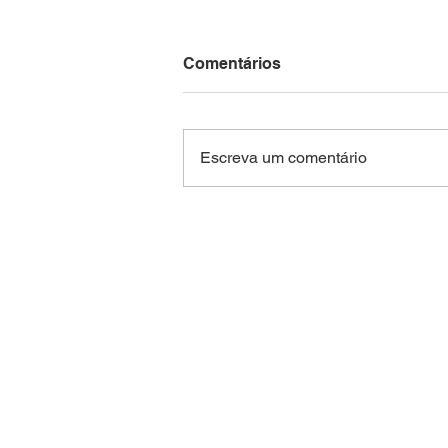
Comentários
Escreva um comentário
Niterói suspende aulas da
rede municipal nesta sexta-
feira por previsão de ventos
fortes