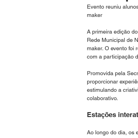
INTERNACIONAL
EMPRE
Evento reuniu aluno
maker
SEGURANÇA PÚBLICA
A primeira edição d
Rede Municipal de Ni
maker. O evento foi 
CLIMA
ESPIRITUALIDAD
com a participação 
Promovida pela Secre
proporcionar experiê
estimulando a criati
colaborativo.
Estações intera
Ao longo do dia, os 