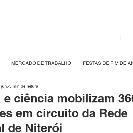
Mídia independente - Jornalismo de análise e inter
atualidade.
Home
Notícias
MERCADO DE TRABALHO
FESTAS DE FIM DE A
 jun.
3 min de leitura
CULTURA
POLÍTICA
SAÚDE
EDUCAÇÃO
 e ciência mobilizam 36
es em circuito da Rede
ARTIGO
NITERÓI
BRASIL
MEIO AMBIENT
l de Niterói