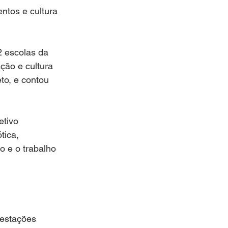
DA SAUDÁVEL
ntos e cultura 
RIO DE JANEIRO
2 escolas da 
ção e cultura 
to, e contou 
etivo 
tica, 
o e o trabalho 
 estações 