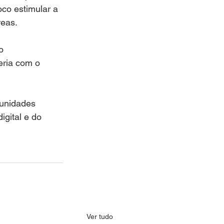
co estimular a 
reas.
o 
ria com o 
 unidades 
igital e do 
Ver tudo