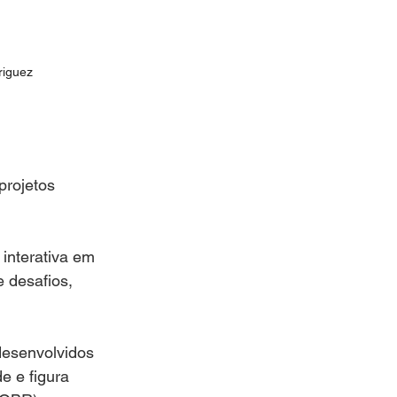
riguez
rojetos 
interativa em 
 desafios, 
desenvolvidos 
e e figura 