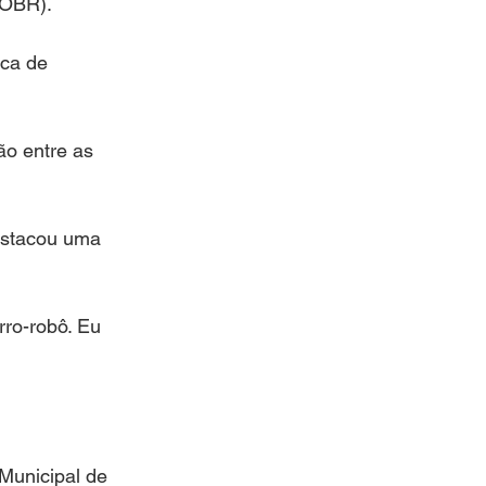
(OBR).
ca de 
ão entre as 
estacou uma 
ro-robô. Eu 
Municipal de 