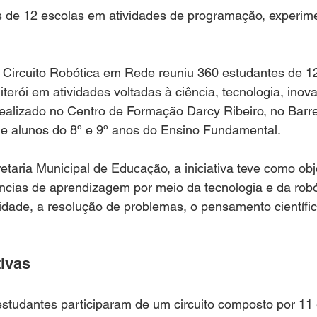
SAS E NEGÓCIOS
MARICÁ
COLUNISTAS
VI
s de 12 escolas em atividades de programação, experime
ANISTIA DISFARÇADA?
TURISMO
ENTREVISTA
o Circuito Robótica em Rede reuniu 360 estudantes de 1
terói em atividades voltadas à ciência, tecnologia, inova
realizado no Centro de Formação Darcy Ribeiro, no Barre
E
MULHER
DIREITO ANIMAL
MÍDIA
de alunos do 8º e 9º anos do Ensino Fundamental.
taria Municipal de Educação, a iniciativa teve como obj
ncias de aprendizagem por meio da tecnologia e da robó
vidade, a resolução de problemas, o pensamento científic
tivas
estudantes participaram de um circuito composto por 11