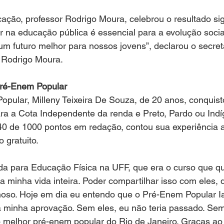
ação, professor Rodrigo Moura, celebrou o resultado sign
ir na educação pública é essencial para a evolução socia
um futuro melhor para nossos jovens”, declarou o secret
 Rodrigo Moura.
Pré-Enem Popular
opular, Milleny Teixeira De Souza, de 20 anos, conquis
ra a Cota Independente da renda e Preto, Pardo ou Indí
40 de 1000 pontos em redação, contou sua experiência a
o gratuito.
a para Educação Física na UFF, que era o curso que que
a minha vida inteira. Poder compartilhar isso com eles, 
hoso. Hoje em dia eu entendo que o Pré-Enem Popular Ia
a a minha aprovação. Sem eles, eu não teria passado. Se
 melhor pré-enem popular do Rio de Janeiro. Graças ao 