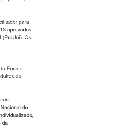
litador para 
113 aprovados 
 (ProUni). Os 
 do Ensino 
dultos de 
ores 
 Nacional do 
dividualizado, 
 da 