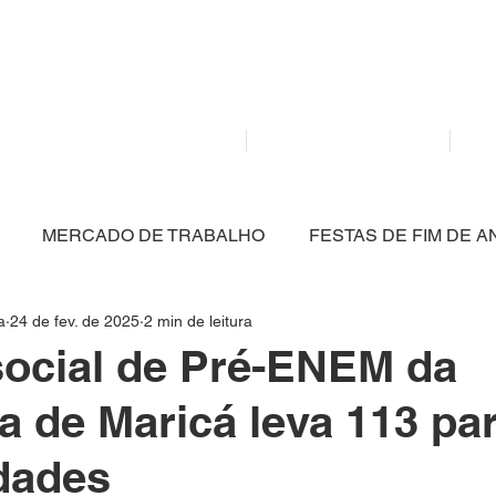
Mídia independente - Jornalismo de análise e inter
atualidade.
Home
Notícias
MERCADO DE TRABALHO
FESTAS DE FIM DE A
a
24 de fev. de 2025
2 min de leitura
DUCAÇÃO
TECNOLOGIA
ECONOMIA
ESPOR
social de Pré-ENEM da
ra de Maricá leva 113 pa
IO AMBIENTE
INTERNACIONAL
EMPRESAS E N
dades