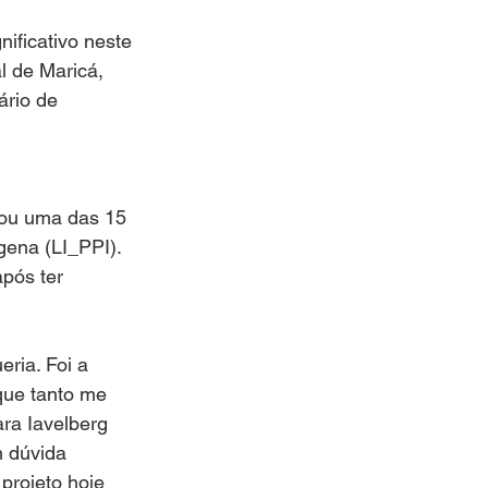
ificativo neste 
l de Maricá, 
ário de 
tou uma das 15 
gena (LI_PPI). 
pós ter 
ria. Foi a 
que tanto me 
ra Iavelberg 
m dúvida 
projeto hoje 