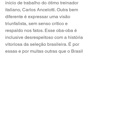
início de trabalho do ótimo treinador 
italiano, Carlos Ancelotti. Outra bem 
diferente é expressar uma visão 
triunfalista, sem senso crítico e 
respaldo nos fatos. Esse oba-oba é 
inclusive desrespeitoso com a história 
vitoriosa da seleção brasileira. É por 
essas e por muitas outras que o Brasil 
completa, em 2026, 24 anos sem 
conquistar uma Copa do Mundo. 
Ver tudo
Posts recentes