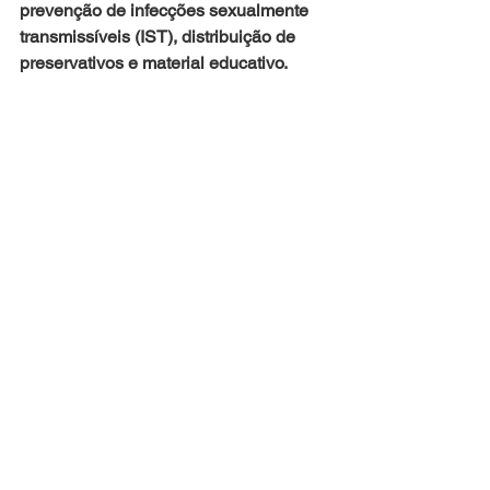
prevenção de infecções sexualmente 
transmissíveis (IST), distribuição de 
preservativos e material educativo.
O evento teve apoio da prefeitura do 
Rio de Janeiro, do governo estadual e 
do aplicativo de relacionamento 
LGBTI+ Grindr.
Fonte: Agência Brasil
DIREITOS HUMANOS
Ver tudo
Posts recentes