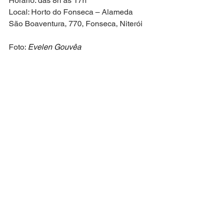
Horário: das 8h às 17h
Local: Horto do Fonseca – Alameda 
São Boaventura, 770, Fonseca, Niterói
Foto: 
Evelen Gouvêa
NITERÓI
Ver tudo
Posts recentes