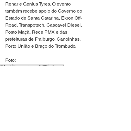
Renar e Genius Tyres. O evento 
também recebe apoio do Governo do 
Estado de Santa Catarina, Ekron Off-
Road, Transpotech, Cascavel Diesel, 
Posto Maçã, Rede PMX e das 
prefeituras de Fraiburgo, Canoinhas, 
Porto União e Braço do Trombudo.
Foto: 
Niterói
Transcatarina 2026
off-road
turismo em Santa Catarina
esportes de aventura
ESPORTE
Ver tudo
Posts recentes