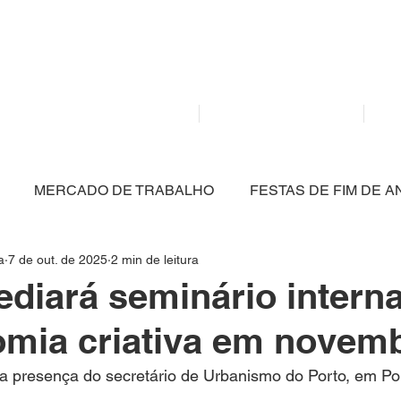
Mídia independente - Jornalismo de análise e inter
atualidade.
Home
Notícias
MERCADO DE TRABALHO
FESTAS DE FIM DE A
a
7 de out. de 2025
2 min de leitura
CULTURA
POLÍTICA
SAÚDE
EDUCAÇÃO
sediará seminário intern
mia criativa em novem
ARTIGO
NITERÓI
BRASIL
MEIO AMBIENT
a presença do secretário de Urbanismo do Porto, em Por