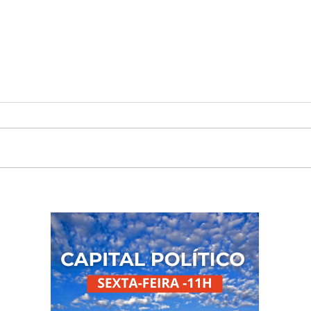
Indústria brasileira repudia
A de
taxação dos Estados
e o 
Unidos sobre o Brasil
mer