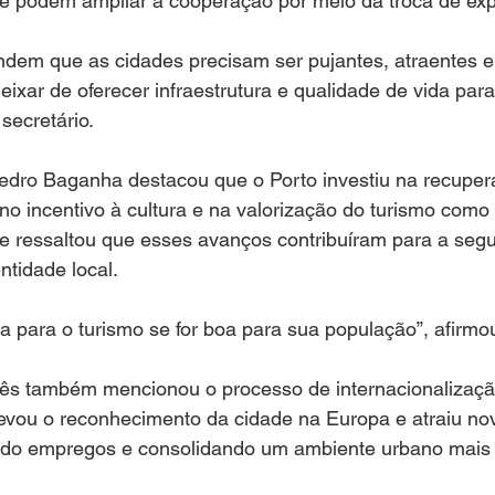
 e podem ampliar a cooperação por meio da troca de exp
endem que as cidades precisam ser pujantes, atraentes e
eixar de oferecer infraestrutura e qualidade de vida par
secretário.
Pedro Baganha destacou que o Porto investiu na recuper
, no incentivo à cultura e na valorização do turismo como
le ressaltou que esses avanços contribuíram para a seg
ntidade local.
a para o turismo se for boa para sua população”, afirm
uês também mencionou o processo de internacionalização
levou o reconhecimento da cidade na Europa e atraiu no
ndo empregos e consolidando um ambiente urbano mais 