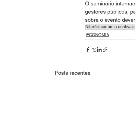
O seminário internac
gestores públicos, p
sobre o evento deve
Niterói
economia criativa
s
ECONOMIA
Posts recentes