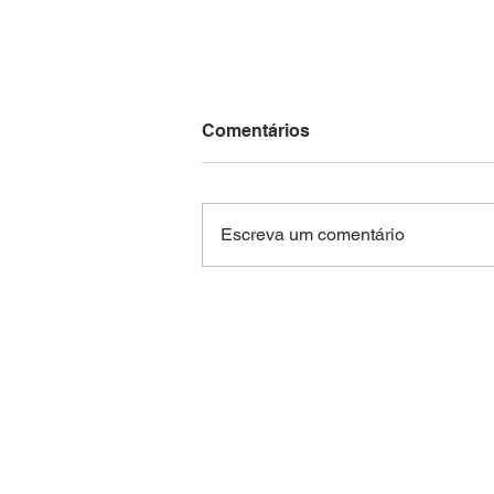
Comentários
Escreva um comentário
Maricá lança mapa digital
para fortalecer negócios
liderados por mulheres