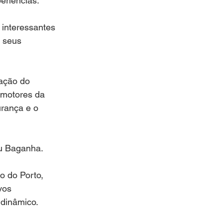
eriências.
 interessantes 
a seus 
ação do 
 motores da 
urança e o 
ou Baganha.
 do Porto, 
vos 
dinâmico.