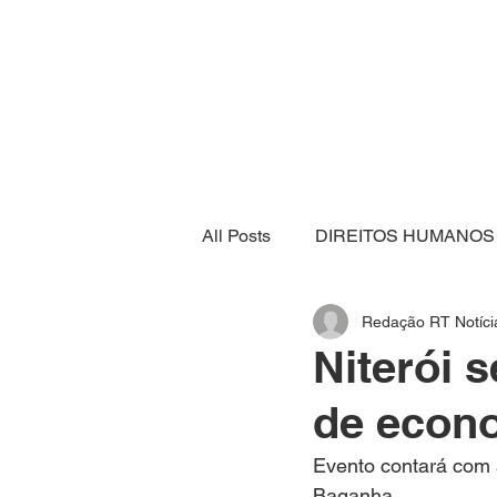
All Posts
DIREITOS HUMANOS
Redação RT Notíci
SEGURANÇA ALIMENTAR
Niterói 
de econo
ECONOMIA
ESPORTE
Evento contará com 
Baganha