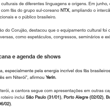
culturais de diferentes linguagens e origens. Em junho, 
 com fãs do grupo sul-coreano 
NTX
, ampliando o intercâ
cionais e o público brasileiro.
oão do Corujão, destacou que o equipamento cultural foi 
iversas, como espetáculos, congressos, seminários e ex
icana e agenda de shows
, especialmente pela energia incrível dos fãs brasileiro
ês em Niterói”, afirmou 
Yerin
.
terói, a cantora segue com apresentações em outras cap
oteiro inclui 
São Paulo (31/01)
, 
Porto Alegre (02/02)
, 
B
06/02)
.