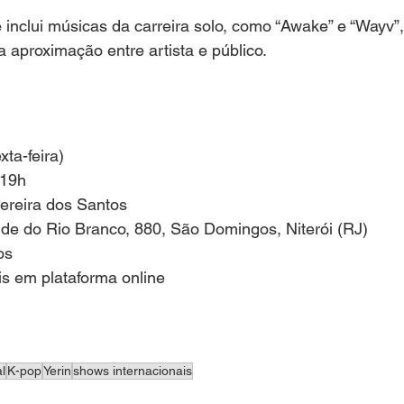
ê inclui músicas da carreira solo, como “Awake” e “Wayv”
a aproximação entre artista e público.
xta-feira)
 19h
ereira dos Santos 
onde do Rio Branco, 880, São Domingos, Niterói (RJ)
os
is em plataforma online
l
K-pop
Yerin
shows internacionais