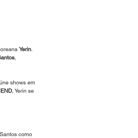
coreana 
Yerin
. 
Santos
, 
eúne shows em 
IEND
, Yerin se 
s Santos como 