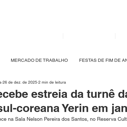
Mídia independente - Jornalismo de análise e inter
atualidade.
Home
Notícias
MERCADO DE TRABALHO
FESTAS DE FIM DE A
a
26 de dez. de 2025
2 min de leitura
CULTURA
POLÍTICA
SAÚDE
EDUCAÇÃO
recebe estreia da turnê d
sul-coreana Yerin em jan
ARTIGO
NITERÓI
BRASIL
MEIO AMBIENT
ce na Sala Nelson Pereira dos Santos, no Reserva Cult