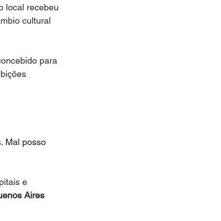
o local recebeu 
mbio cultural 
concebido para 
ibições 
s. Mal posso 
itais e 
uenos Aires 