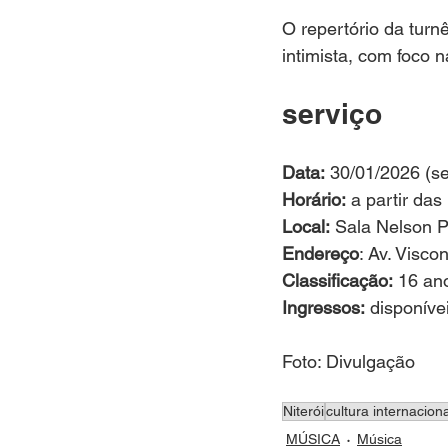
O repertório da turn
intimista, com foco n
serviço
Data:
 30/01/2026 (se
Horário:
 a partir das
Local:
 Sala Nelson P
Endereço
: Av. Visc
Classificação:
 16 an
Ingressos:
 disponíve
Foto: Divulgação
Niterói
cultura internaciona
MÚSICA
Música