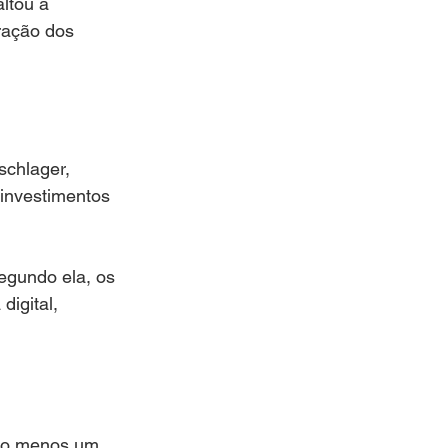
ltou a 
ração dos 
schlager, 
 investimentos 
egundo ela, os 
igital, 
elo menos um 