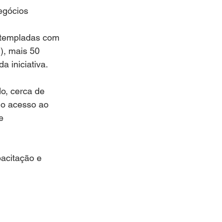
DA SAUDÁVEL
egócios
ntempladas com 
RIO DE JANEIRO
1), mais 50 
 iniciativa.
o, cerca de 
 o acesso ao 
e 
acitação e 