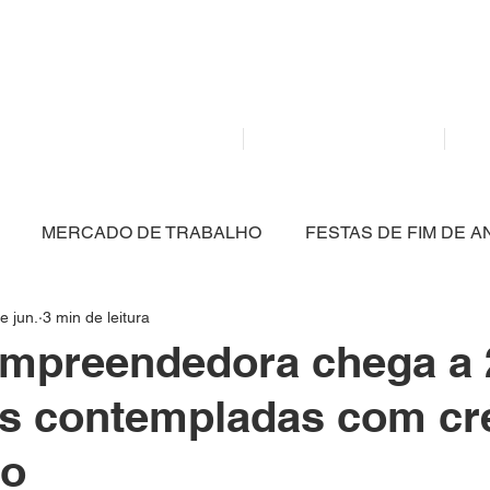
Mídia independente - Jornalismo de análise e inter
atualidade.
Home
Notícias
MERCADO DE TRABALHO
FESTAS DE FIM DE A
e jun.
3 min de leitura
CULTURA
POLÍTICA
SAÚDE
EDUCAÇÃO
Empreendedora chega a 
s contempladas com cré
ARTIGO
NITERÓI
BRASIL
MEIO AMBIENT
ro