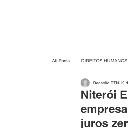
All Posts
DIREITOS HUMANOS
Redação RTN
12 d
SEGURANÇA ALIMENTAR
Niterói 
empresa
ECONOMIA
ESPORTE
juros ze