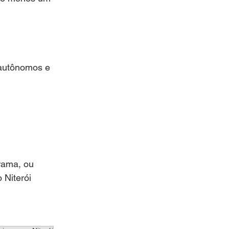
 autônomos e 
rama, ou 
Niterói 