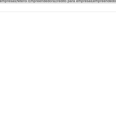
 empresas
Niterói Empreendedora
crédito para empresas
empreendedor