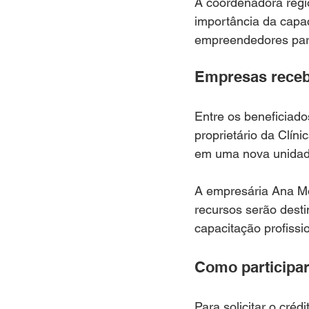
A coordenadora regio
importância da capac
empreendedores para
Empresas receb
Entre os beneficiado
proprietário da Clín
em uma nova unidade
A empresária Ana Mot
recursos serão desti
capacitação profissi
Como participa
Para solicitar o cré