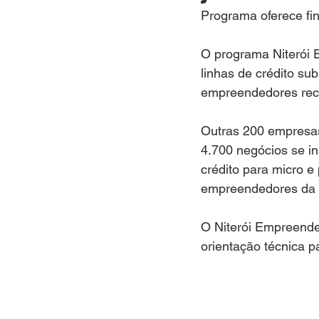
INTERNACIONAL
EMPRE
Programa oferece fi
O programa Niterói
SEGURANÇA PÚBLICA
linhas de crédito sub
empreendedores rece
CLIMA
ESPIRITUALIDAD
Outras 200 empresas 
4.700 negócios se i
crédito para micro e
empreendedores da 
O Niterói Empreende
orientação técnica p