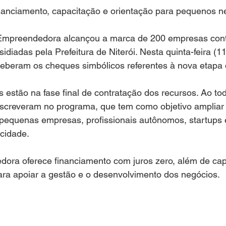
SAS E NEGÓCIOS
MARICÁ
COLUNISTAS
VI
nanciamento, capacitação e orientação para pequenos n
 Empreendedora alcançou a marca de 200 empresas co
ANISTIA DISFARÇADA?
TURISMO
ENTREVISTA
sidiadas pela Prefeitura de Niterói. Nesta quinta-feira (1
beram os cheques simbólicos referentes à nova etapa da
E
MULHER
DIREITO ANIMAL
MÍDIA
estão na fase final de contratação dos recursos. Ao tod
nscreveram no programa, que tem como objetivo ampliar
 pequenas empresas, profissionais autônomos, startups 
cidade.
dora oferece financiamento com juros zero, além de cap
ara apoiar a gestão e o desenvolvimento dos negócios.