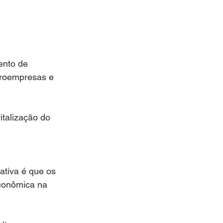
ento de 
croempresas e 
talização do 
ativa é que os 
conômica na 