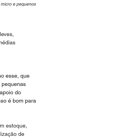
 micro e pequenos 
Neves, 
médias 
mo esse, que 
s pequenas 
apoio do 
so é bom para 
em estoque, 
lização de 