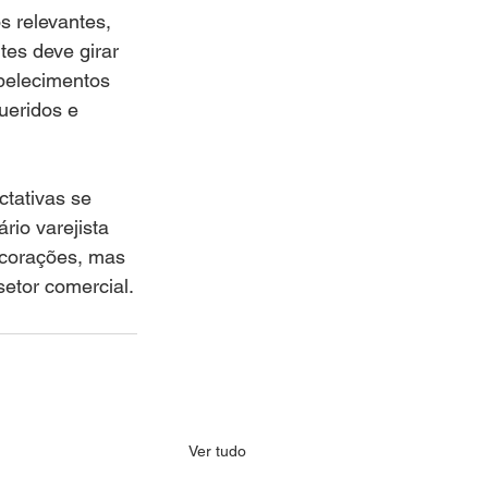
s relevantes, 
es deve girar 
belecimentos 
ueridos e 
tativas se 
io varejista 
 corações, mas 
etor comercial.
Ver tudo