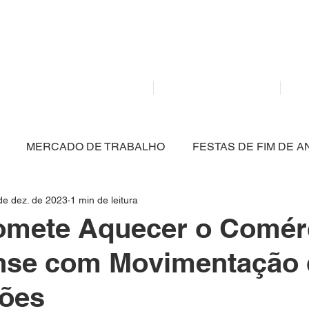
Mídia independente - Jornalismo de análise e inter
atualidade.
Home
Notícias
MERCADO DE TRABALHO
FESTAS DE FIM DE A
de dez. de 2023
1 min de leitura
CULTURA
POLÍTICA
SAÚDE
EDUCAÇÃO
romete Aquecer o Comér
nse com Movimentação 
ARTIGO
NITERÓI
BRASIL
MEIO AMBIENT
hões