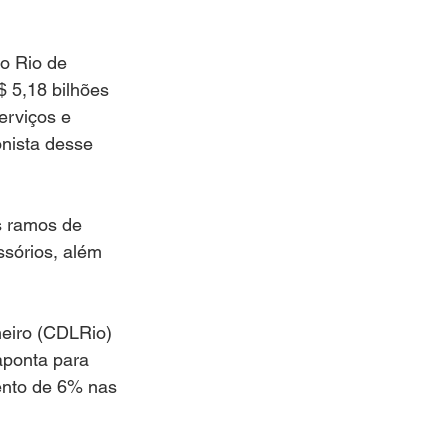
o Rio de 
 5,18 bilhões 
erviços e 
nista desse 
s ramos de 
ssórios, além 
neiro (CDLRio) 
aponta para 
ento de 6% nas 