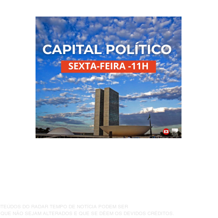
taxação dos Estados
e o 
Unidos sobre o Brasil
mer
ONTEÚDOS DO RADAR TEMPO DE NOTÍCIA PODEM SER
QUE NÃO SEJAM ALTERADOS E QUE SE DÊEM OS DEVIDOS CRÉDITOS.