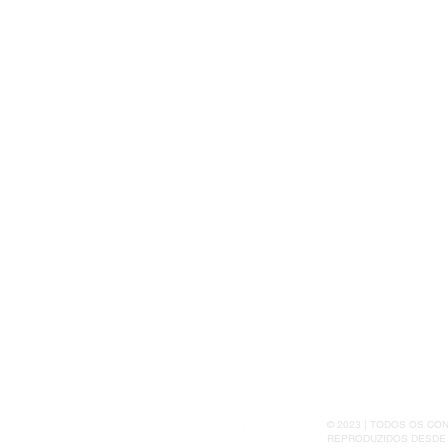
para fortalecer negócios
liderados por mulheres
© 2023 | TODOS OS C
REPRODUZIDOS DESDE 