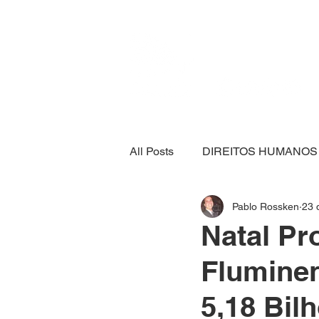
All Posts
DIREITOS HUMANOS
Pablo Rossken
23 
SEGURANÇA ALIMENTAR
Natal P
Flumine
ECONOMIA
ESPORTE
5,18 Bil