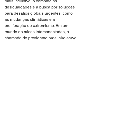
mais inclusiva, o combate às 
desigualdades e a busca por soluções 
para desafios globais urgentes, como 
as mudanças climáticas e a 
proliferação do extremismo. Em um 
mundo de crises interconectadas, a 
chamada do presidente brasileiro serve 
de alerta e convocação para a 
construção de uma realidade mais 
sustentável e justa. 
Fonte: Agência Brasil
crise climática
Lula na ONU
combate à desigualdade
fim dos embargos
BRASIL
POLÍTICA