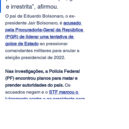
e irrestrita”, afirmou.
O pai de Eduardo Bolsonaro, o ex-
presidente Jair Bolsonaro, é 
acusado 
pela Procuradoria-Geral da República 
(PGR) de liderar uma tentativa de 
golpe de Estado
 ao pressionar 
comandantes militares para anular a 
eleição presidencial de 2022. 
Nas investigações, a Polícia Federal 
(PF) encontrou planos para matar e 
prender autoridades do país.
 Os 
acusados negam e o 
STF marcou o 
julgamento contra o ex-presidente para 
o dia 2 de setembro
.
Fonte: Agência Brasil
POLÍTICA