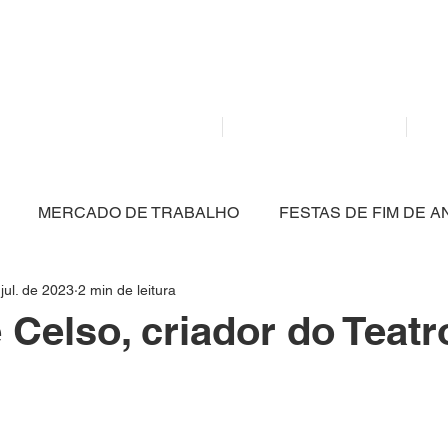
Mídia independente - Jornalismo de análise e inter
atualidade.
Home
Notícias
MERCADO DE TRABALHO
FESTAS DE FIM DE A
jul. de 2023
2 min de leitura
CULTURA
POLÍTICA
SAÚDE
EDUCAÇÃO
 Celso, criador do Teatr
ARTIGO
NITERÓI
BRASIL
MEIO AMBIENT