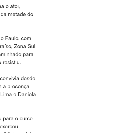
a o ator, 
unda metade do 
ão Paulo, com 
aíso, Zona Sul 
caminhado para 
resistiu. 
convivia desde 
m a presença 
 Lima e Daniela 
 para o curso 
exerceu. 