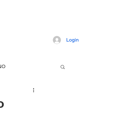
pretação dos fatos mais importantes da
Login
Artigos
NO
TECNOLOGIA
o
E