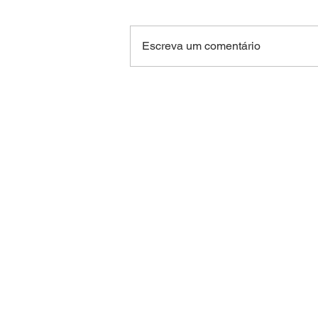
Escreva um comentário
Niterói recebe encontro
internacional gratuito de
contadores de histórias