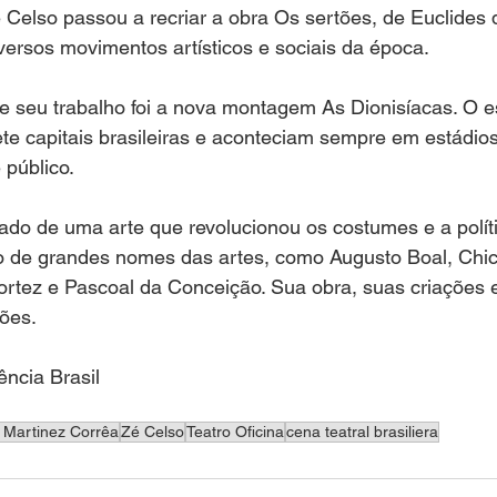
Celso passou a recriar a obra Os sertões, de Euclides 
iversos movimentos artísticos e sociais da época.
 seu trabalho foi a nova montagem As Dionisíacas. O e
te capitais brasileiras e aconteciam sempre em estádio
 público.
ado de uma arte que revolucionou os costumes e a políti
do de grandes nomes das artes, como Augusto Boal, Chi
Cortez e Pascoal da Conceição. Sua obra, suas criações e
ões.
ncia Brasil
 Martinez Corrêa
Zé Celso
Teatro Oficina
cena teatral brasiliera