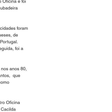
Oficina e foi 
cubadeira 
 cidades foram 
eses, de 
Portugal. 
uida, foi a 
 nos anos 80, 
ntos,  que 
 como 
ro Oficina 
 Cacilda 