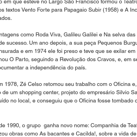
o em que esteve no Largo São Francisco formou o Teatro 
ros textos Vento Forte para Papagaio Subir (1958) e A In
ados.
ntagens como Roda Viva, Galileu Galilei e Na selva das
de sucesso. Um ano depois, a sua peça Pequenos Burgu
nsurada e em 1974 ele foi preso e teve que se exilar em 
mou O Parto, seguindo a Revolução dos Cravos, e, em seg
umentar a independência do país. 
em 1978, Zé Celso retomou seu trabalho com o Oficina e,
o de um shopping center, projeto do empresário Silvio Sa
uído no local, e conseguiu que o Oficina fosse tombado
 de 1990, o grupo  ganha novo nome: Companhia de Teat
zou obras como As bacantes e Cacilda!, sobre a vida de