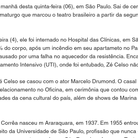
manhã desta quinta-feira (06), em São Paulo. Sai de cen
dramaturgo que marcou o teatro brasileiro a partir da seg
ira (4), ele foi internado no Hospital das Clínicas, em S
do corpo, após um incêndio em seu apartameto no Par
 causado por uma falha no aquecedor da resistência. En
mento Intensivo (UTI), onde foi entubado, Zé Celso não 
Zé Celso se casou com o ator Marcelo Drumond. O casal 
 relacionamento no Oficina, em cerimônia que contou co
ades da cena cultural do país, além de shows de Marina
 Corrêa nasceu m Araraquara, em 1937. Em 1955 entrou
ito da Universidade de São Paulo, profissão que nunca 