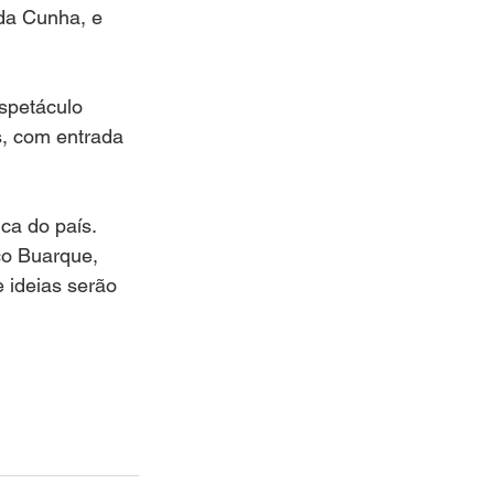
da Cunha, e 
spetáculo 
s, com entrada 
ca do país.  
co Buarque, 
 ideias serão  