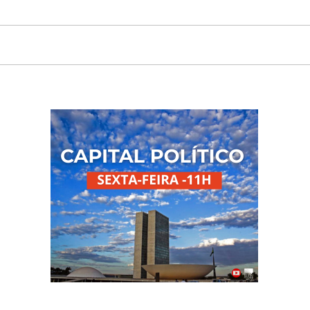
Ensemble PHOENIX
Unes
apresenta concerto com
da 
instrumentos do século
Patr
XVIII em Niterói