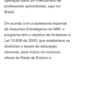
operação para um intercâmbio de 
professores quilombolas, aqui no 
Brasil. 
De acordo com a assessora especial 
de Assuntos Estratégicos do MIR, o 
programa tem o objetivo de fortalecer a 
Lei 10.639 de 2003, que estabelece as 
diretrizes e bases da educação 
nacional, para incluir no currículo 
oficial da Rede de Ensino a 
obrigatoriedade da temática História e 
Cultura Afro-Brasileira, como forma de 
ressaltar a importância da cultura 
negra na formação da sociedade 
brasileira, desde a diáspora negra, com 
o deslocamento forçado de africanos 
ao Brasil.