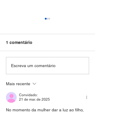
1 comentário
RTN Educação debate
Rodrigo Neves v
Escreva um comentário
papel do PNAE na
Supercentro d
garantia da segurança
e nova escola 
Mais recente
alimentar nas escolas
Oceânica de Nit
Convidado:
21 de mar. de 2025
No momento da mulher dar a luz ao filho, 
precisa de estar segura. Essa obra vem 
para trazer mais segurança as novas 
mamães.