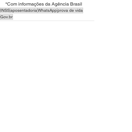
*Com informações da Agência Brasil
INSS
aposentadoria
WhatsApp
prova de vida
Gov.br
Ver tudo
Posts recentes