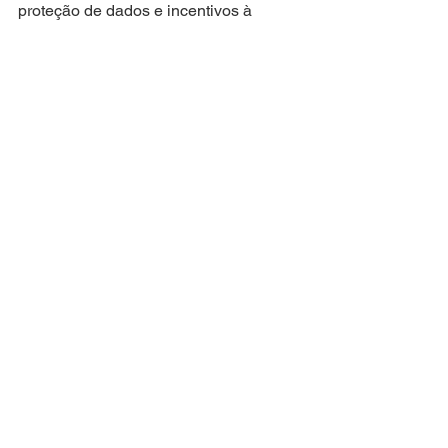
proteção de dados e incentivos à 
pesquisa se tornam fatores 
estratégicos em um ambiente global 
marcado pela digitalização e pela 
disputa por liderança tecnológica.
tecnologia
inovação
economia digital
dados
geopolítica
TECNOLOGIA
Ver tudo
Posts recentes