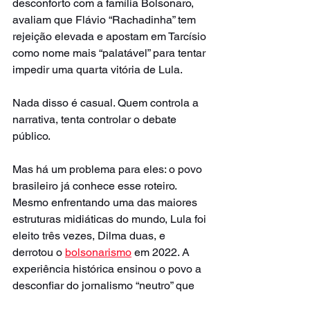
desconforto com a família Bolsonaro, 
avaliam que Flávio “Rachadinha” tem 
rejeição elevada e apostam em Tarcísio 
como nome mais “palatável” para tentar 
impedir uma quarta vitória de Lula.
Nada disso é casual. Quem controla a 
narrativa, tenta controlar o debate 
público.
Mas há um problema para eles: o povo 
brasileiro já conhece esse roteiro. 
Mesmo enfrentando uma das maiores 
estruturas midiáticas do mundo, Lula foi 
eleito três vezes, Dilma duas, e 
derrotou o 
bolsonarismo
 em 2022. A 
experiência histórica ensinou o povo a 
desconfiar do jornalismo “neutro” que 
sempre escolhe um lado.