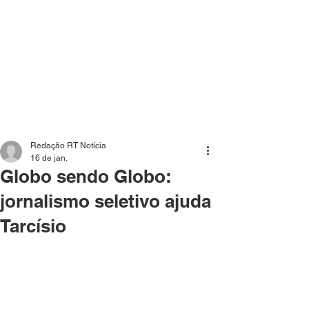
Mídia independente - Jornalismo de análise e
interpretação dos fatos mais importantes da atualidade.
Redação RT Notícia
16 de jan.
Globo sendo Globo:
jornalismo seletivo ajuda
Tarcísio