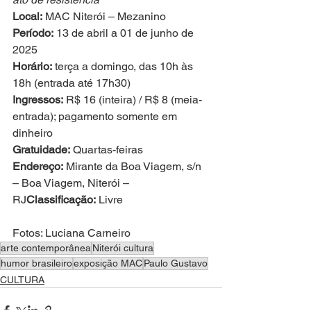
Local:
 MAC Niterói – Mezanino
Período:
 13 de abril a 01 de junho de 
2025
Horário:
 terça a domingo, das 10h às 
18h (entrada até 17h30)
Ingressos:
 R$ 16 (inteira) / R$ 8 (meia-
entrada); pagamento somente em 
dinheiro
Gratuidade:
 Quartas-feiras
Endereço:
 Mirante da Boa Viagem, s/n 
– Boa Viagem, Niterói – 
RJ
Classificação:
 Livre
Fotos: Luciana Carneiro
arte contemporânea
Niterói cultura
humor brasileiro
exposição MAC
Paulo Gustavo
CULTURA