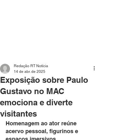
Mídia independente - Jornalismo de análise e
interpretação dos fatos mais importantes da atualidade.
Redação RT Notícia
14 de abr. de 2025
Exposição sobre Paulo
Gustavo no MAC
emociona e diverte
visitantes
Homenagem ao ator reúne 
acervo pessoal, figurinos e 
espaços imersivos