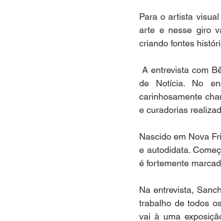
Para o artista visua
arte e nesse giro v
criando fontes históri
 A entrevista com Bê Sancho, marcou a primeira edição do Giro das Artes no Radar Tempo 
de Notícia. No e
carinhosamente cham
e curadorias realizad
Nascido em Nova Frib
e autodidata. Começ
é fortemente marcado
Na entrevista, Sanch
trabalho de todos os
vai à uma exposição