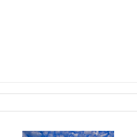
Ensemble PHOENIX
Unes
apresenta concerto com
da 
instrumentos do século
Patr