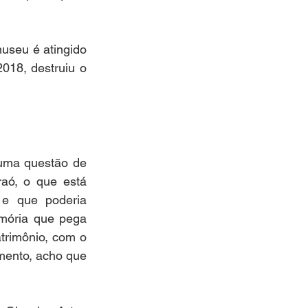
useu é atingido 
18, destruiu o 
ma questão de 
ó, o que está 
e que poderia 
mória que pega 
rimônio, com o 
mento, acho que 