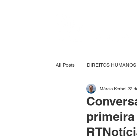
All Posts
DIREITOS HUMANOS
Márcio Kerbel
22 d
SEGURANÇA ALIMENTAR
Convers
primeira
ECONOMIA
ESPORTE
RTNotíci