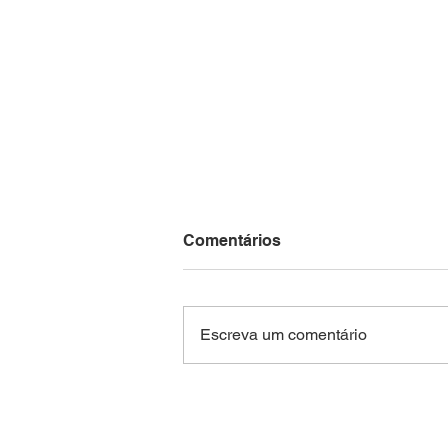
Comentários
Escreva um comentário
Niterói recebe encontro
internacional gratuito de
contadores de histórias