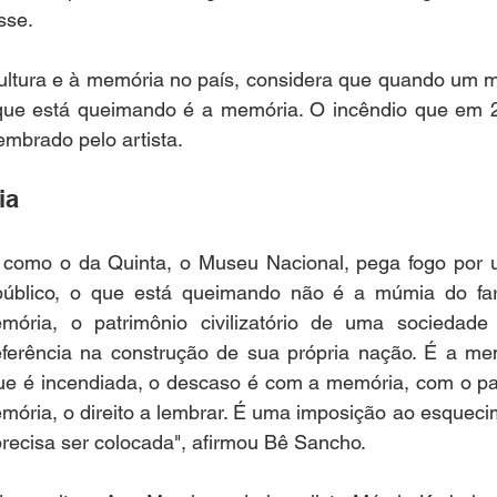
sse. 
cultura e à memória no país, considera que quando um m
que está queimando é a memória. O incêndio que em 20
embrado pelo artista. 
ia
omo o da Quinta, o Museu Nacional, pega fogo por u
úblico, o que está queimando não é a múmia do fara
ria, o patrimônio civilizatório de uma sociedade 
eferência na construção de sua própria nação. É a me
ue é incendiada, o descaso é com a memória, com o pat
 memória, o direito a lembrar. É uma imposição ao esqueci
recisa ser colocada", afirmou Bê Sancho.