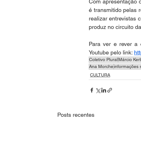
Com apresentação da
é transmitido pelas
realizar entrevistas 
produz no circuito d
Para ver e rever a
Youtube pelo link: 
ht
Coletivo Plural
Márcio Ker
Ana Morche
informações 
CULTURA
Posts recentes