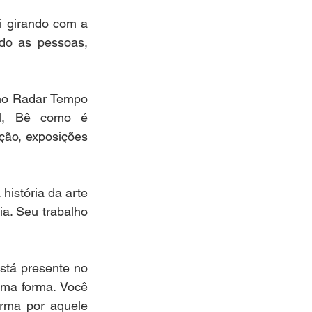
i girando com a 
do as pessoas, 
l, Bê como é 
ão, exposições  
istória da arte 
. Seu trabalho 
stá presente no 
uma forma. Você 
rma por aquele 