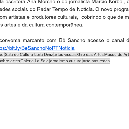
 escritora Ana Morche e do jornalista Márcio Kerbel, o
 redes sociais do Radar Tempo de Notícia. O novo progr
com artistas e produtores culturais,  cobrindo o que de m
as artes e da cultura contemporânea. 
 conversa marcante com Bê Sancho acesse o canal do
tps://bit.ly/BeSanchoNoRTNotIcia
bel
Sala de Cultura Leila Diniz
artes visuais
Giro das Artes
Museu de Art
sobre artes
Galeria La Sale
jornalismo cultural
arte nas redes