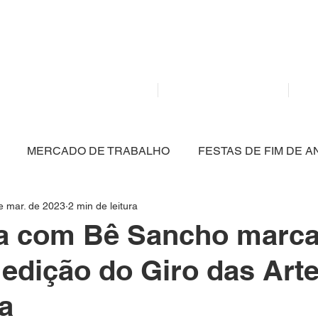
Mídia independente - Jornalismo de análise e inter
atualidade.
Home
Notícias
MERCADO DE TRABALHO
FESTAS DE FIM DE A
e mar. de 2023
2 min de leitura
CULTURA
POLÍTICA
SAÚDE
EDUCAÇÃO
a com Bê Sancho marca
 edição do Giro das Art
ARTIGO
NITERÓI
BRASIL
MEIO AMBIENT
a