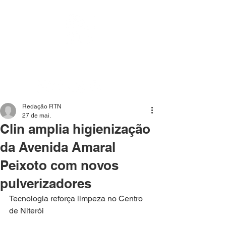
Mídia independente - Jornalismo de análise e
interpretação dos fatos mais importantes da atualidade.
Redação RTN
27 de mai.
Clin amplia higienização
da Avenida Amaral
Peixoto com novos
pulverizadores
Tecnologia reforça limpeza no Centro 
de Niterói