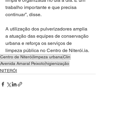
limpa e organizada no dia a dia. É um 
trabalho importante e que precisa 
continuar”, disse.
A utilização dos pulverizadores amplia 
a atuação das equipes de conservação 
urbana e reforça os serviços de 
limpeza pública no Centro de Niterói.ia.
Centro de Niterói
limpeza urbana
Clin
Avenida Amaral Peixoto
higienização
NITERÓI
Ver tudo
Posts recentes