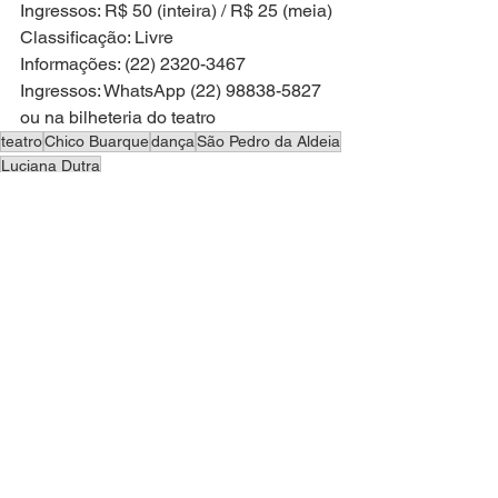
Ingressos: R$ 50 (inteira) / R$ 25 (meia)
Classificação: Livre
Informações: (22) 2320-3467
Ingressos: WhatsApp (22) 98838-5827 
ou na bilheteria do teatro
teatro
Chico Buarque
dança
São Pedro da Aldeia
Luciana Dutra
CULTURA
Ver tudo
Posts recentes